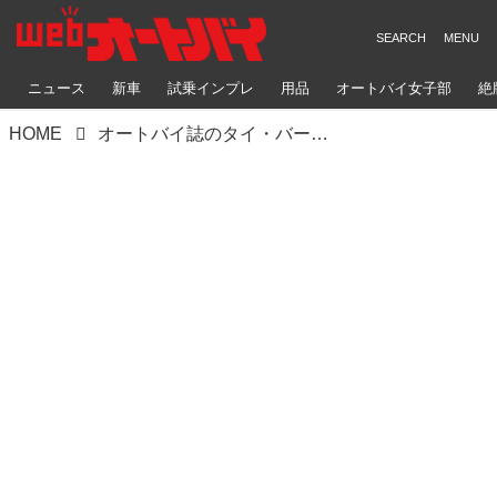
ニュース
新車
試乗インプレ
用品
オートバイ女子部
絶
HOME
オートバイ誌のタイ・バージョンが発売中！