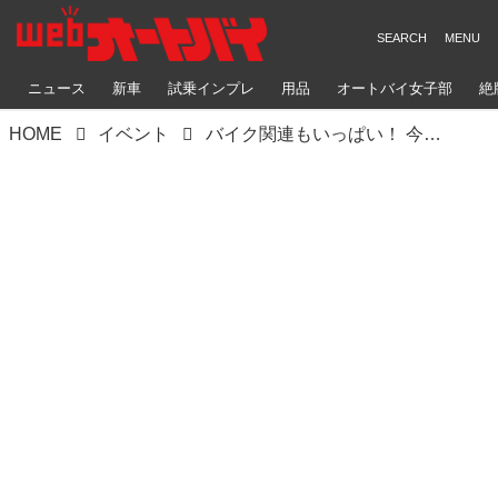
ニュース
新車
試乗インプレ
用品
オートバイ女子部
絶
HOME
イベント
バイク関連もいっぱい！ 今年も静岡ホビーショーに行ってきました