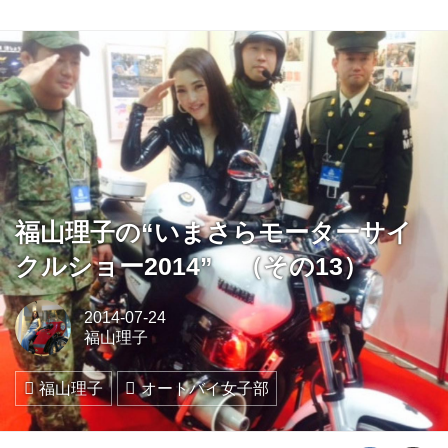
福山理子の“いまさらモーターサイ
クルショー2014” （その13）
2014-07-24
福山理子
福山理子
オートバイ女子部