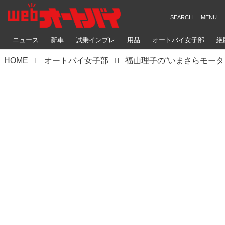
ニュース
新車
試乗インプレ
用品
オートバイ女子部
絶
HOME
オートバイ女子部
福山理子