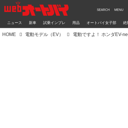
ニュース
新車
試乗インプレ
用品
オートバイ女子部
絶
HOME
電動モデル（EV）