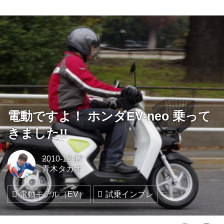
電動ですよ！ ホンダEV-neo 乗って
きました!!
2010-12-17
青木タカオ
電動モデル（EV）
試乗インプレ