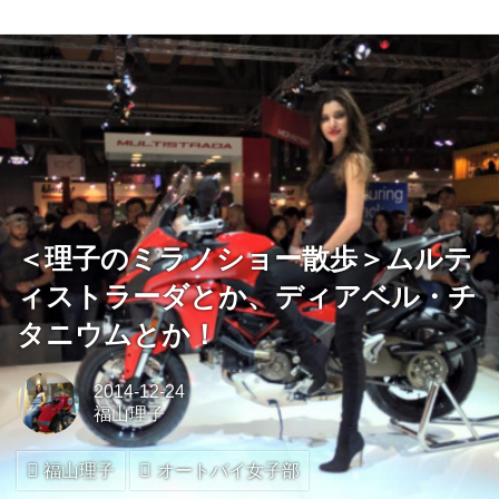
＜理子のミラノショー散歩＞ムルテ
ィストラーダとか、ディアベル・チ
タニウムとか！
2014-12-24
福山理子
福山理子
オートバイ女子部