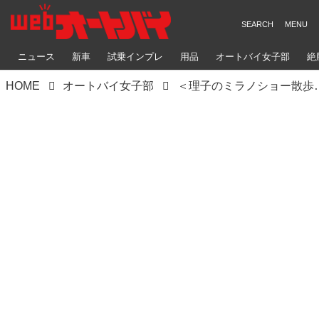
ニュース
新車
試乗インプレ
用品
オートバイ女子部
絶
HOME
オートバイ女子部
＜理子のミラノショー散歩＞ムルティ