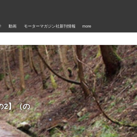
学
動画
モーターマガジン社新刊情報
more
の2】（の