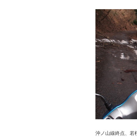
沖ノ山線終点、若