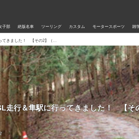
女子部
絶版名車
ツーリング
カスタム
モータースポーツ
雑
45年ぶりのSL走行＆隼駅に行ってきました！ 【その2】（のん）
のSL走行＆隼駅に行ってきました！ 【そ
2