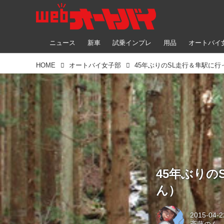
ニュース
新車
試乗インプレ
用品
オートバイ
HOME
オートバイ女子部
45年ぶり
ん）
2015-04-2