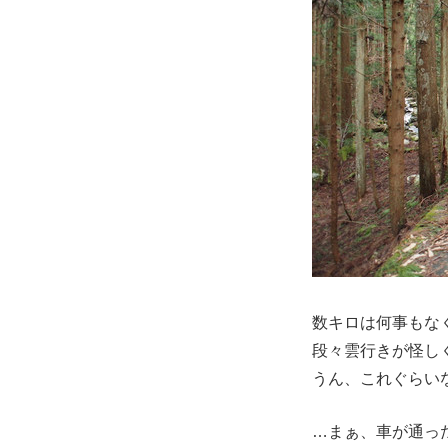
数キロは何事もな
段々雲行きが怪し
うん、これぐらい
…まぁ、車が通っ