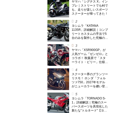
ヤマハ「シグナス X」イン
プレ｜ストリートでも峠で
も、走りが楽しいスポーツ
スクーターが帰ってきた！
ヨシムラ「KATANA
1135R」詳細解説｜コンプ
リートカスタムの手法で5
台のみを製作した究極の銘
刀【ヨシムラ伝】
ヤマハ「XSR900GP」が
人気ゲーム『ゼンゼロ』と
コラボ！ 秋葉原で「スタ
ーライト・ビリー」仕様の
実車を展示！
スクーター界のグランツー
リスモ！ ホンダ「フォル
ツァ750」2027年モデル
がニューカラーを纏い登場
【欧州】
ヨシムラ「TORNADO S-
1」詳細解説｜究極のスー
パースポーツを具現化した
新たな“トルネード”【ヨシ