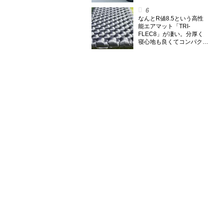
ムラ伝】
なんとR値8.5という高性
能エアマット「TRI-
FLEC8」が凄い。分厚く
寝心地も良くてコンパクト
なオールシーズン対応マッ
トを試してみた〈若林浩志
のスーパー・カブカブ・ダ
イアリーズ Vol.385〉