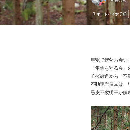
斉藤のん
オートバイ女子部
隼駅で偶然お会い
「隼駅を守る会」
若桜街道から「不
不動院岩屋堂は、
黒皮不動明王が鎮