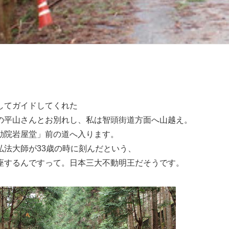
してガイドしてくれた
の平山さんとお別れし、私は智頭街道方面へ山越え。
動院岩屋堂」前の道へ入ります。
弘法大師が33歳の時に刻んだという、
座するんですって。日本三大不動明王だそうです。