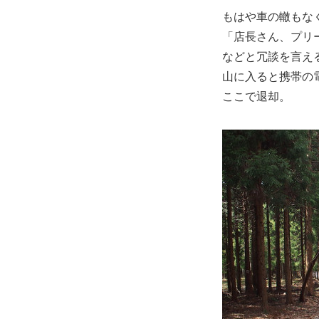
もはや車の轍もな
「店長さん、プリ
などと冗談を言え
山に入ると携帯の
ここで退却。