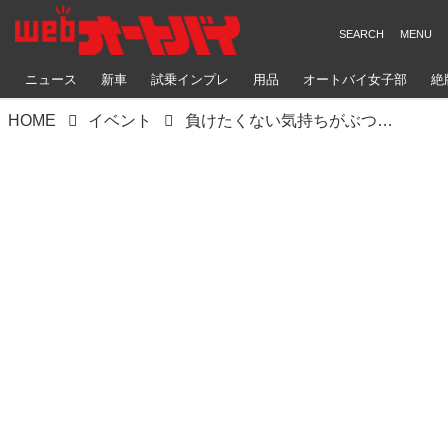
ニュース
新車
試乗インプレ
用品
オートバイ女子部
絶
HOME
イベント
負けたくない気持ちがぶつかり合う。44キッズクロス 2025 第2戦