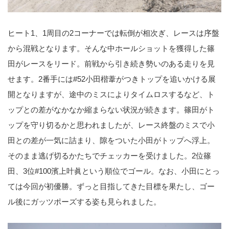
ヒート1、1周目の2コーナーでは転倒が相次ぎ、レースは序盤
から混戦となります。そんな中ホールショットを獲得した篠
田がレースをリード。前戦から引き続き勢いのある走りを見
せます。2番手には#52小田楷葦がつきトップを追いかける展
開となりますが、途中のミスによりタイムロスするなど、ト
ップとの差がなかなか縮まらない状況が続きます。篠田がト
ップを守り切るかと思われましたが、レース終盤のミスで小
田との差が一気に詰まり、隙をついた小田がトップへ浮上。
そのまま逃げ切るかたちでチェッカーを受けました。2位篠
田、3位#100濱上叶眞という順位でゴール。なお、小田にとっ
ては今回が初優勝。ずっと目指してきた目標を果たし、ゴー
ル後にガッツポーズする姿も見られました。