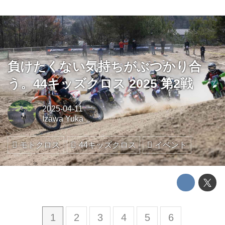
負けたくない気持ちがぶつかり合
う。44キッズクロス 2025 第2戦
2025-04-11
Izawa Yuka
モトクロス
44キッズクロス
イベント
1
2
3
4
5
6