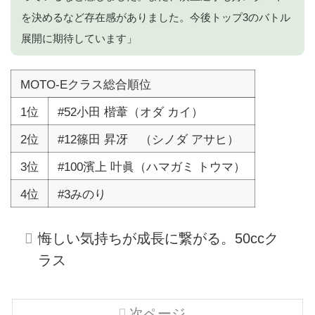
を決めるなど存在感がありました。今後トップ3のバトル
展開に期待しています」
MOTO-Eクラス総合順位
1位
#52小田 楷葦（オダ カイ）
2位
#12篠田 昇冴 （シノダ アサヒ）
3位
#100濱上 叶眞（ハマガミ トウマ）
4位
#3みのり
悔しい気持ちが成長に繋がる。50ccク
ラス
次ページ