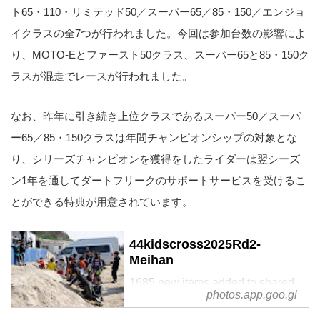
ト65・110・リミテッド50／スーパー65／85・150／エンジョ
イクラスの全7つが行われました。今回は参加台数の影響によ
り、MOTO-Eとファースト50クラス、スーパー65と85・150ク
ラスが混走でレースが行われました。
なお、昨年に引き続き上位クラスであるスーパー50／スーパ
ー65／85・150クラスは年間チャンピオンシップの対象とな
り、シリーズチャンピオンを獲得をしたライダーは翌シーズ
ン1年を通してダートフリークのサポートサービスを受けるこ
とができる特典が用意されています。
44kidscross2025Rd2-
Meihan
1685 new items added to shared
photos.app.goo.gl
album