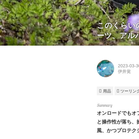
このくらい
ーツ、アル
2023-03-3
伊井覚
用品
ツーリン
オンロードでもオ
と操作性が落ち、
風、かつプロテク