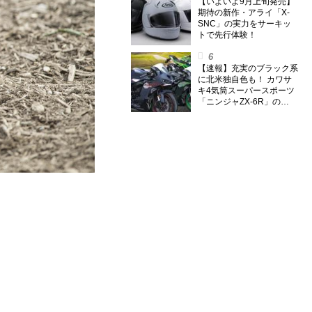
のスーパー・カブカブ・ダ
【いよいよ9月上旬発売】
イアリーズ Vol.385〉
期待の新作・アライ「X-
SNC」の実力をサーキッ
トで先行体験！
【速報】充実のブラック系
に北米独自色も！ カワサ
キ4気筒スーパースポーツ
「ニンジャZX-6R」の
2027年モデルを発表、2気
筒ニンジャも出たよ【海
外】