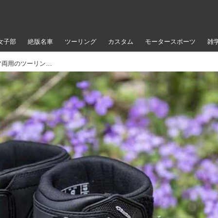
女子部
絶版名車
ツーリング
カスタム
モータースポーツ
雑
このくらいの丈がちょうどいい。オン／オフ両用のツーリングブーツ、アルパインスターズ・ベリーズ