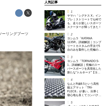
人気記事
ヤマハ「シグナス X」イン
プレ｜ストリートでも峠で
も、走りが楽しいスポーツ
スクーターが帰ってきた！
ツーリングブーツ
ヨシムラ「KATANA
1135R」詳細解説｜コンプ
リートカスタムの手法で5
台のみを製作した究極の銘
刀【ヨシムラ伝】
ヨシムラ「TORNADO S-
1」詳細解説｜究極のスー
パースポーツを具現化した
新たな“トルネード”【ヨシ
ムラ伝】
なんとR値8.5という高性
能エアマット「TRI-
FLEC8」が凄い。分厚く
寝心地も良くてコンパクト
なオールシーズン対応マッ
トを試してみた〈若林浩志