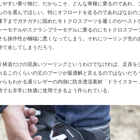
しやすい乗り物だ。だからこそ、どんな車種に乗るのであれ、
ものを選んでほしい。特にオフロードを走るのであればなおの
膝下までガチガチに固めたモトクロスブーツを履くのがベスト
ャーモデルやスクランブラーモデルに乗るのにモトクロスブー
そも操作性が極端に悪くなってしまう。それにツーリング先の
持て余してしまうだろう。
リ林道だけの泥臭いツーリングというわけでなければ、足首を
れるこのくらいの丈のブーツが最適解と言えるのではないだろ
からもわかる通りレザーの内側に防水透湿素材「ドライスター 
時でも非常に快適に使用できるよう作られている。