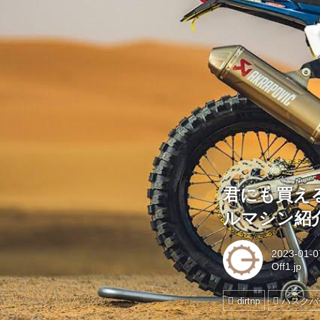
君にも買え
ルマシン紹
2023-01-0
Off1.jp
dirtnp
ハスクバ