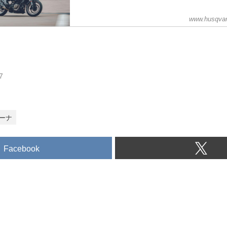
www.husqvar
7
ーナ
Facebook