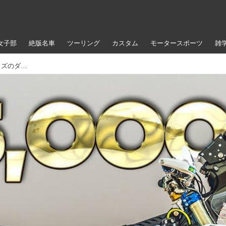
女子部
絶版名車
ツーリング
カスタム
モータースポーツ
雑
君にも買える、現総合トップを走るスカイラー・ハウズのダカールマシン紹介