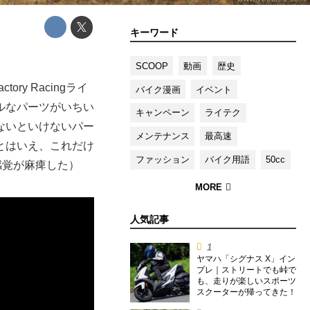
キーワード
SCOOP
動画
歴史
ry Racingライ
バイク漫画
イベント
ルなパーツがいちい
キャンペーン
ライテク
ないといけないパー
メンテナンス
最高速
とはいえ、これだけ
ファッション
バイク用語
50cc
感覚が麻痺した）
人気記事
ヤマハ「シグナス X」イン
プレ｜ストリートでも峠で
も、走りが楽しいスポーツ
スクーターが帰ってきた！