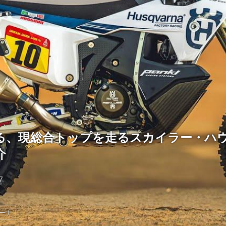
る、現総合トップを走るスカイラー・ハ
介
7
ーナ