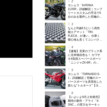
ヨシムラ「KATANA
1135R」詳細解説｜コンプ
リートカスタムの手法で5
台のみを製作した究極の銘
刀【ヨシムラ伝】
なんとR値8.5という高性
能エアマット「TRI-
FLEC8」が凄い。分厚く
寝心地も良くてコンパクト
なオールシーズン対応マッ
トを試してみた〈若林浩志
のスーパー・カブカブ・ダ
【速報】充実のブラック系
イアリーズ Vol.385〉
に北米独自色も！ カワサ
キ4気筒スーパースポーツ
「ニンジャZX-6R」の
2027年モデルを発表、2気
筒ニンジャも出たよ【海
外】
ヨシムラ「TORNADO S-
1」詳細解説｜究極のスー
パースポーツを具現化した
新たな“トルネード”【ヨシ
ムラ伝】
【いよいよ9月上旬発売】
期待の新作・アライ「X-
SNC」の実力をサーキッ