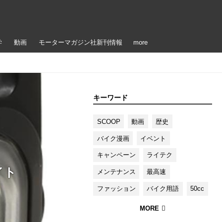
学
動画
モーターマガジン社新刊情報
more
キーワード
SCOOP
動画
歴史
バイク漫画
イベント
キャンペーン
ライテク
イト
メンテナンス
最高速
ファッション
バイク用語
50cc