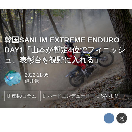
韓国SANLIM EXTREME ENDURO
DAY1「山本が暫定4位でフィニッシ
ュ、表彰台を視野に入れる」
2022-11-05
伊井覚
連載/コラム
ハードエンデューロ
SANLIM