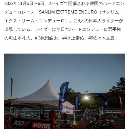
2022年11月5日〜6日、2デイズで開催される韓国のハードエン
デューロレース「SANLIM EXTREME ENDURO（サンリム・
エクストリーム・エンデューロ）」に4人の日本人ライダーが
出場している。ライダーは全日本ハードエンデューロ選手権
の#1山本礼人、# 3原田皓太、#4水上泰佑、#6佐々木文豊。