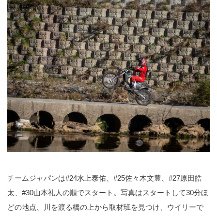
チームジャパンは#24水上泰佑、#25佐々木文豊、#27原田皓
太、#30山本礼人の順でスタート。写真はスタートして30分ほ
どの地点、川を渡る橋の上から取材班を見つけ、ウイリーで