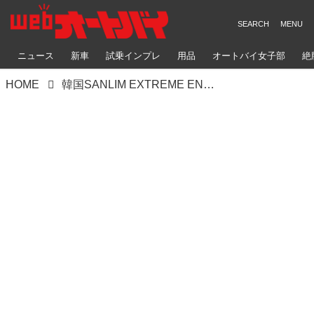
ニュース
新車
試乗インプレ
用品
オートバイ女子部
絶
HOME
韓国SANLIM EXTREME ENDURO DAY1「山本が暫定4位でフィニッシュ、表彰台を視野に入れる」