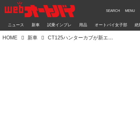
ニュース
新車
試乗インプレ
用品
オートバイ女子部
絶
HOME
新車
CT125ハンターカブが新エンジン搭載、大幅モデルチェンジ