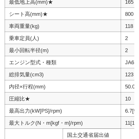
最低地上高(mm)★
165
シート高(mm)★
800
車両重量(kg)
118
乗車定員(人)
2
最小回転半径(m)
2
エンジン型式・種類
JA6
総排気量(cm3)
123
内径×行程(mm)
50.0×
圧縮比★
10
最高出力(kW[PS]/rpm)
6.7[9.
最大トルク(N・m[kgf・m]/rpm)
11[1.1
国土交通省届出値