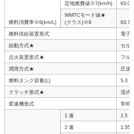
定地燃費値※7(km/h)
63.
WMTCモード値★
燃料消費率※6(km/L)
(クラス)※8
63.
燃料供給装置形式
電子
始動方式★
セル
点火装置形式★
フル
潤滑方式★
圧送
燃料タンク容量(L)
5.3
クラッチ形式★
湿式
変速機形式
常時
1 速
2.5
2 速
1.55