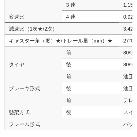
3 速
1.15
変速比
4 速
0.923
減速比（1次★/2次）
3.421
キャスター角（度）★/トレール量（mm）★
27°00
前
80/90
タイヤ
後
80/90
前
油圧
ブレーキ形式
後
油圧
前
テレ
懸架方式
後
スイ
フレーム形式
バッ