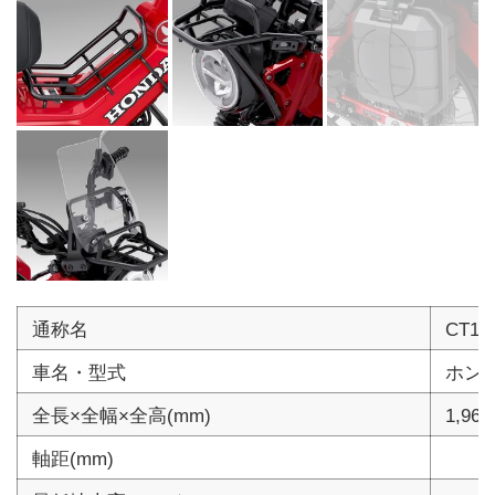
通称名
CT1
車名・型式
ホンダ
全長×全幅×全高(mm)
1,965
軸距(mm)