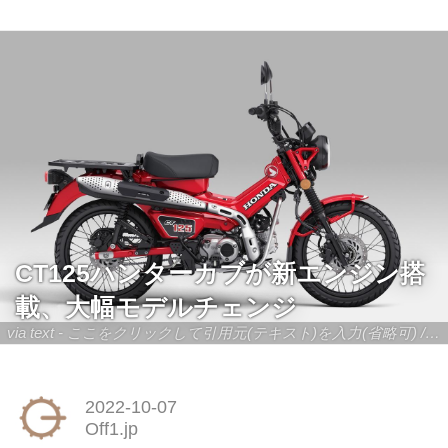
CT125ハンターカブが新エンジン搭
載、大幅モデルチェンジ
via text - ここをクリックして引用元(テキスト)を入力(省略可) / site.to.link.com - ここをクリックして引用元を入力(省略可)
2022-10-07
Off1.jp