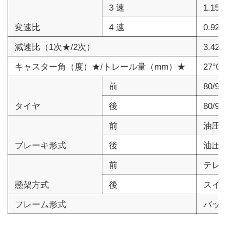
3 速
1.15
変速比
4 速
0.923
減速比（1次★/2次）
3.421
キャスター角（度）★/トレール量（mm）★
27°00
前
80/90
タイヤ
後
80/90
前
油圧
ブレーキ形式
後
油圧
前
テレ
懸架方式
後
スイ
フレーム形式
バッ