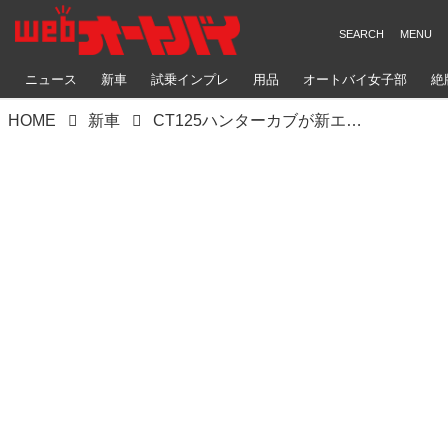
ニュース
新車
試乗インプレ
用品
オートバイ女子部
絶
HOME
新車
CT125ハンターカブが新エンジン搭載、大幅モデルチェンジ