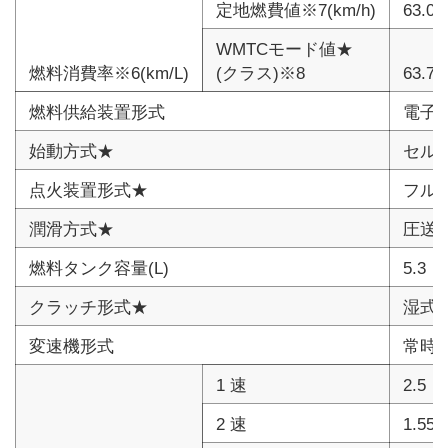
定地燃費値※7(km/h)
63.
WMTCモード値★
燃料消費率※6(km/L)
(クラス)※8
63.
燃料供給装置形式
電子
始動方式★
セル
点火装置形式★
フル
潤滑方式★
圧送
燃料タンク容量(L)
5.3
クラッチ形式★
湿式
変速機形式
常時
1 速
2.5
2 速
1.55