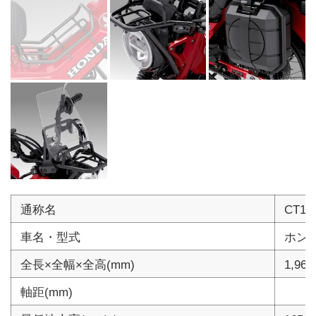
通称名
CT1
車名・型式
ホンダ
全長×全幅×全高(mm)
1,965
軸距(mm)