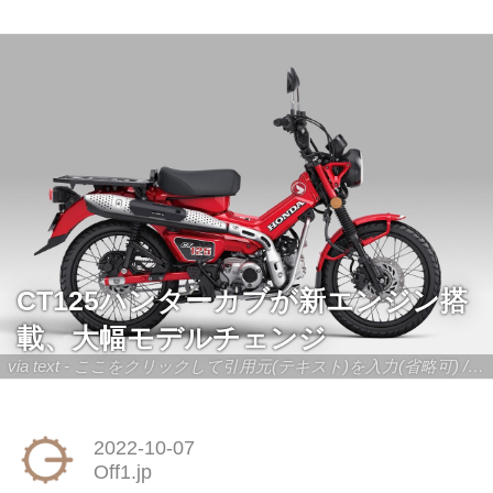
CT125ハンターカブが新エンジン搭
載、大幅モデルチェンジ
via text - ここをクリックして引用元(テキスト)を入力(省略可) / site.to.link.com - ここをクリックして引用元を入力(省略可)
2022-10-07
Off1.jp