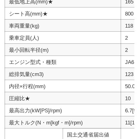
最低地上高(mm)★
165
シート高(mm)★
800
車両重量(kg)
118
乗車定員(人)
2
最小回転半径(m)
2
エンジン型式・種類
JA6
総排気量(cm3)
123
内径×行程(mm)
50.0×
圧縮比★
10
最高出力(kW[PS]/rpm)
6.7[9.
最大トルク(N・m[kgf・m]/rpm)
11[1.1
国土交通省届出値