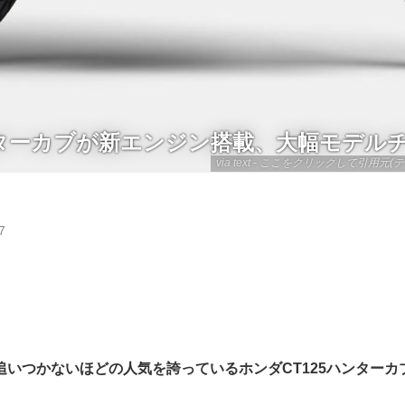
ハンターカブが新エンジン搭載、大幅モデル
via text - ここをクリックして引用元(テ
7
追いつかないほどの人気を誇っているホンダCT125ハンターカ