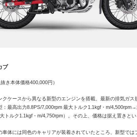
カブ
税抜き本体価格400,000円）
ンクケースから異なる新型のエンジンを搭載、最新の排気ガス
高出力8.8PS/7,000rpm 最大トルク1.1kgf・m/4,500r
rpm 最大トルク1.1kgf・m/4,750rpm）。その上、価格は据え置
の車体には同色のキャリアが装着されていたところ、新型では