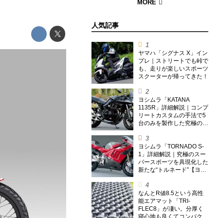
人気記事
ヤマハ「シグナス X」イン
プレ｜ストリートでも峠で
も、走りが楽しいスポーツ
スクーターが帰ってきた！
ヨシムラ「KATANA
1135R」詳細解説｜コンプ
リートカスタムの手法で5
台のみを製作した究極の銘
刀【ヨシムラ伝】
ヨシムラ「TORNADO S-
1」詳細解説｜究極のスー
パースポーツを具現化した
新たな“トルネード”【ヨシ
ムラ伝】
なんとR値8.5という高性
能エアマット「TRI-
FLEC8」が凄い。分厚く
寝心地も良くてコンパクト