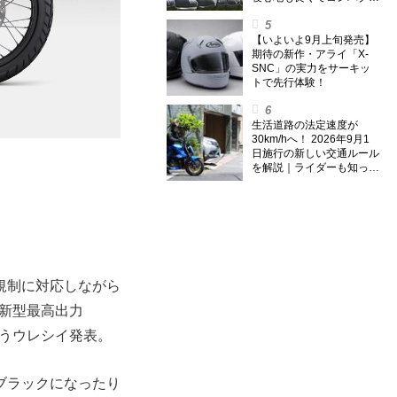
なオールシーズン対応マッ
トを試してみた〈若林浩志
のスーパー・カブカブ・ダ
【いよいよ9月上旬発売】
イアリーズ Vol.385〉
期待の新作・アライ「X-
SNC」の実力をサーキッ
トで先行体験！
生活道路の法定速度が
30km/hへ！ 2026年9月1
日施行の新しい交通ルール
を解説｜ライダーも知って
おくべきポイントをチェッ
ク！
規制に対応しながら
pm→新型最高出力
きというウレシイ発表。
ブラックになったり