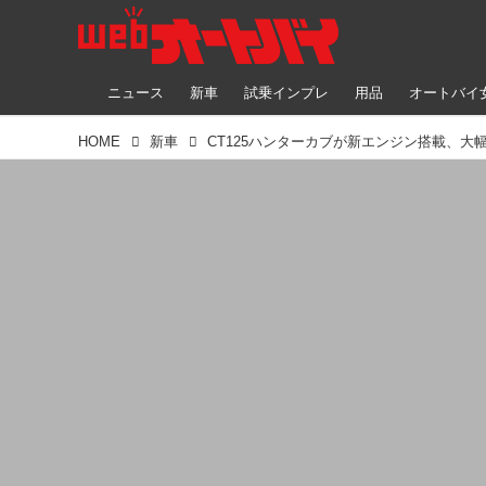
ニュース
新車
試乗インプレ
用品
オートバイ
HOME
新車
CT125ハンターカブが新エンジン搭載、大