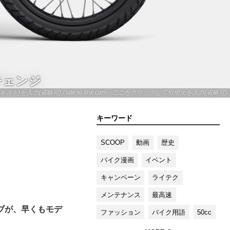
チェンジ
キスト)を入力(省略可) / site.to.link.com - ここをクリックして引用元を入力(省略可)
キーワード
SCOOP
動画
歴史
バイク漫画
イベント
キャンペーン
ライテク
メンテナンス
最高速
ブが、早くもモデ
ファッション
バイク用語
50cc