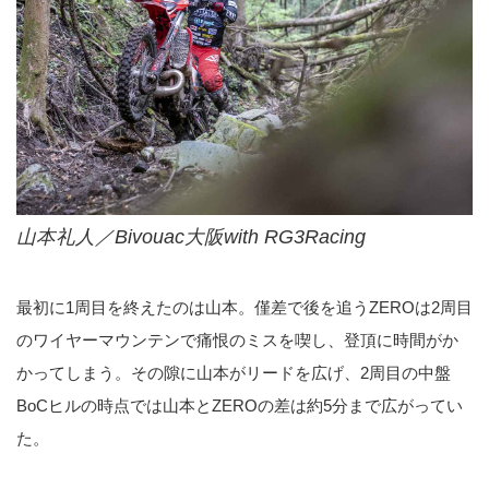
山本礼人／Bivouac大阪with RG3Racing
最初に1周目を終えたのは山本。僅差で後を追うZEROは2周目
のワイヤーマウンテンで痛恨のミスを喫し、登頂に時間がか
かってしまう。その隙に山本がリードを広げ、2周目の中盤
BoCヒルの時点では山本とZEROの差は約5分まで広がってい
た。