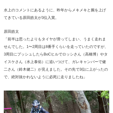
水上のコメントにあるように、昨年からメキメキと腕を上げ
てきている原田皓太が3位入賞。
原田皓太
「前半は思ったよりもタイヤが滑ってしまい、うまく走れま
せんでした。1〜2周目は8番手くらいを走っていたのですが、
3周目にプッシュしたらBoCヒルでロッシさん（高橋博）やタ
イスケさん（水上泰佑）に追いつけて、ガレキャンバーで健
二さん（鈴木健二）が見えました。その先で3位に上がったの
で、絶対抜かれないように必死に走りましたね」