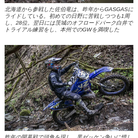
北海道から参戦した佐伯竜は、昨年からGASGASに
ライドしている。初めての日野に苦戦しつつも1周
し、28位。翌日には茨城のオフロードパーク白井で
トライアル練習をし、本州でのGWを満喫した
昨年の開幕戦で頭角を現し、黒ゼッケン争いに惜し