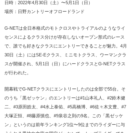
日時：2022年4月30日（土）〜5月1日（日）
場所：日野カントリーオフロードランド
G-NETは全日本格式のモトクロスやトライアルのようなライ
センスによるクラス分けが存在しないオープン形式のレース
で、誰でも好きなクラスにエントリーできることが魅力。4月
30日（土）にはSE-Eクラス、ミニモトクラス、ウーマンクラ
スが開催され、5月1日（日）にハードクラスとG-NETクラス
が行われた。
開幕戦でG-NETクラスにエントリーしたのは全部で55台。そ
のうち「黒ゼッケン」のエントリーは#1山本礼人、#2鈴木健
二、#3原田皓太、#4水上泰佑、#5高橋博、#6佐々木文豊、#7
大塚正恒、#8藤原慎也、#9泉谷之則の9名。この「黒ゼッケ
ン」というのは前年ランキング1位〜9位までのライダーに与