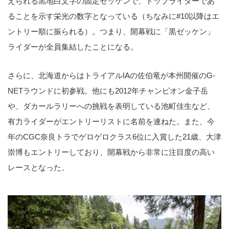
えられる黒地白文字の固定ゼッケンで、トップライダーであ
ることを示す栄光の数字となっている（ちなみに#10以降はエ
ントリー順に振られる）。つまり、開幕戦に「黒ゼッケン」
ライダーが全員集結したことになる。
さらに、北海道からはトライアルIAの佐伯竜が本州開催のG-
NETラウンドに初参戦。他にも2012年チャンピオン金子岳
や、ダカールラリーへの挑戦を表明している池町佳生など、
有力ライダーがエントリーリストに名前を連ねた。また、今
年のCGC奈良トラでゲロゲロクラス6位に入賞した21歳、大津
崇博もエントリーしており、開幕戦から非常に注目度の高い
レースとなった。