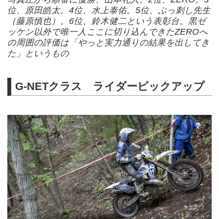
位、原田皓太。4位、水上泰佑。5位、ぶっ刺し先生
（藤原慎也）。6位、鈴木健二という表彰台。黒ゼ
ッケン以外で唯一人ここに切り込んできたZEROへ
の周囲の評価は「やっと実力通りの結果を出してき
た」というもの
G-NETクラス ライダーピックアップ