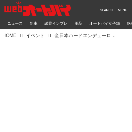
ニュース
新車
試乗インプレ
用品
オートバイ女子部
絶
HOME
イベント
全日本ハードエンデューロ選手権G-NET2022 Rd.1 HINO HARD ENDURO春の陣「昨年の勢い衰えず、山本礼人が圧勝」