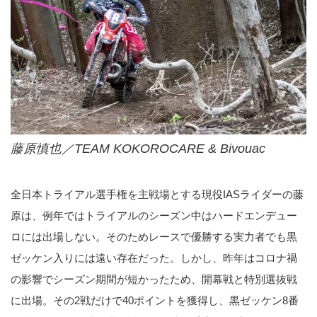
藤原慎也／TEAM KOKOROCARE & Bivouac
全日本トライアル選手権を主戦場とする現役IASライダーの藤
原は、例年ではトライアルのシーズン中はハードエンデュー
ロには出場しない。そのためレースで優勝する実力者でも黒
ゼッケン入りには遠い存在だった。しかし、昨年はコロナ禍
の影響でシーズン期間が短かったため、開幕戦と特別選抜戦
に出場。その2戦だけで40ポイントを獲得し、黒ゼッケン8番