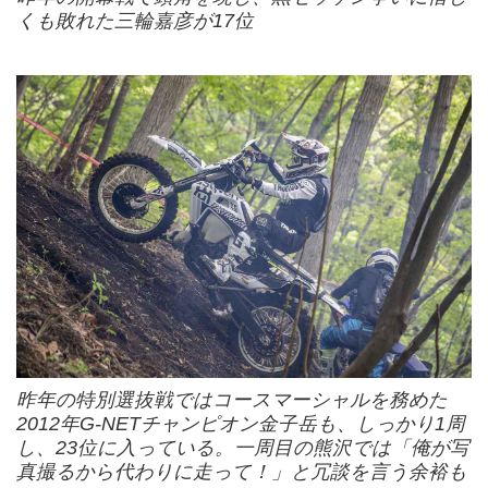
くも敗れた三輪嘉彦が17位
昨年の特別選抜戦ではコースマーシャルを務めた
2012年G-NETチャンピオン金子岳も、しっかり1周
し、23位に入っている。一周目の熊沢では「俺が写
真撮るから代わりに走って！」と冗談を言う余裕も