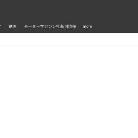
学
動画
モーターマガジン社新刊情報
more