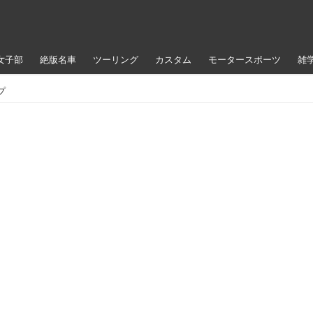
女子部
絶版名車
ツーリング
カスタム
モータースポーツ
雑
プ