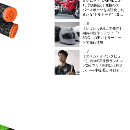
外】
ヨシムラ「TORNADO S-
1」詳細解説｜究極のスー
パースポーツを具現化した
新たな“トルネード”【ヨシ
ムラ伝】
【いよいよ9月上旬発売】
期待の新作・アライ「X-
SNC」の実力をサーキッ
トで先行体験！
【スペシャルインタビュ
ー】MotoGP世界ランキン
グ2位でも「理想には程遠
い」──小椋 藍が今日も走
り続ける理由