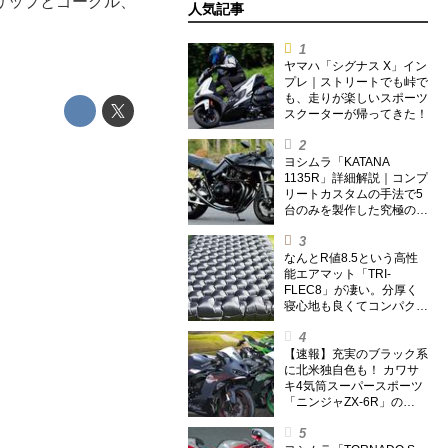
リップとゴーグル、
人気記事
ヤマハ「シグナス X」イン
プレ｜ストリートでも峠で
も、走りが楽しいスポーツ
スクーターが帰ってきた！
ヨシムラ「KATANA
1135R」詳細解説｜コンプ
リートカスタムの手法で5
台のみを製作した究極の銘
刀【ヨシムラ伝】
なんとR値8.5という高性
能エアマット「TRI-
FLEC8」が凄い。分厚く
寝心地も良くてコンパクト
なオールシーズン対応マッ
トを試してみた〈若林浩志
のスーパー・カブカブ・ダ
【速報】充実のブラック系
イアリーズ Vol.385〉
に北米独自色も！ カワサ
キ4気筒スーパースポーツ
「ニンジャZX-6R」の
2027年モデルを発表、2気
筒ニンジャも出たよ【海