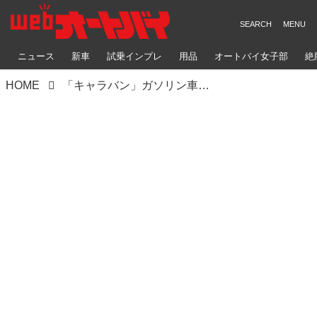
ニュース
新車
試乗インプレ
用品
オートバイ女子部
絶
HOME
「キャラバン」ガソリン車がマイナーチェンジ、7速AT採用や傷に強い特殊塗装でもっとトランポにマッチ