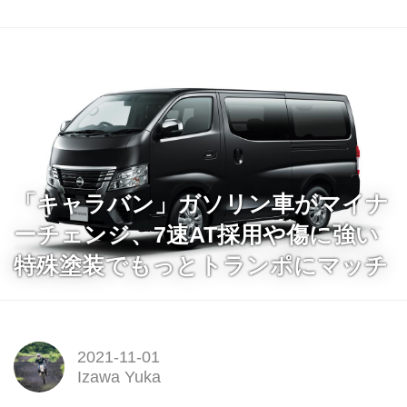
「キャラバン」ガソリン車がマイナ
ーチェンジ、7速AT採用や傷に強い
特殊塗装でもっとトランポにマッチ
2021-11-01
Izawa Yuka