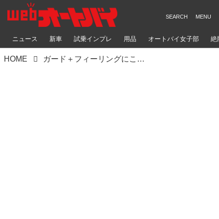
ニュース
新車
試乗インプレ
用品
オートバイ女子部
絶
HOME
ガード＋フィーリングにこだわったレース向けハンドガード。秘密はその柔らかさ