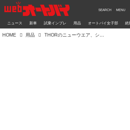
ニュース
新車
試乗インプレ
用品
オートバイ女子部
絶
HOME
用品
THORのニューウエア、シャープなカモグラでシックに