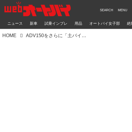
ニュース
新車
試乗インプレ
用品
オートバイ女子部
絶
HOME
ADV150をさらに「土バイク」にするには