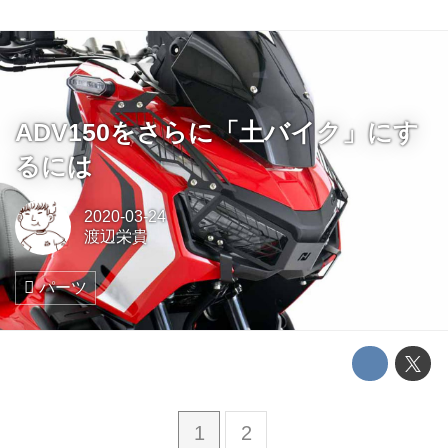
ADV150をさらに「土バイク」にす
るには
2020-03-24
渡辺栄貴
パーツ
1
2