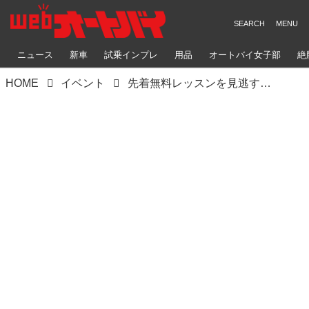
ニュース
新車
試乗インプレ
用品
オートバイ女子部
絶
HOME
イベント
先着無料レッスンを見逃すな、Hondaオフロードミーティングいなべエントリー開始