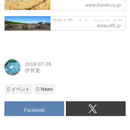
www.honda.co.jp
免許を取ったら、Honda オフ
www.off1.jp
ロード・ミーティングに行こ
う - Off1.jp（オフワン・ドッ
ト・ジェイピー）
オフロードバイクを持っていなく
ても気軽にオフロード体験ができ
るイベント、Hondaオフロード・
2018-07-26
ミーティングが今年も開催。バイ
伊井覚
クの免許は取ったけど、初めての
バイクに何を買おうか悩んでいる
イベント
News
大学生諸君。まずはHondaオフロ
ード・ミーティングでオフ車を体
験してみませんか？ もちろんお
子様、奥様の初めてのオフロード
Facebook
バイク体験に最適です。