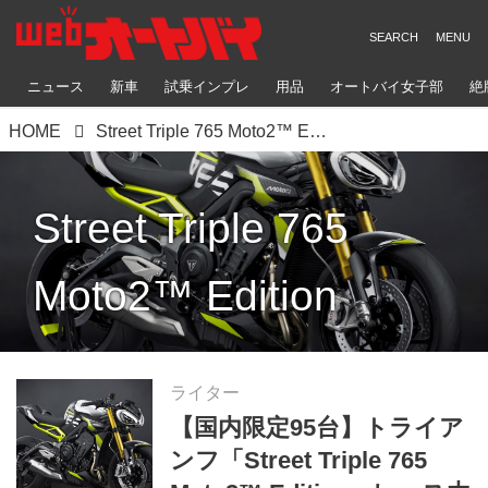
ニュース
新車
試乗インプレ
用品
オートバイ女子部
絶
HOME
Street Triple 765 Moto2™ Edition
Street Triple 765
Moto2™ Edition
ライター
【国内限定95台】トライア
ンフ「Street Triple 765