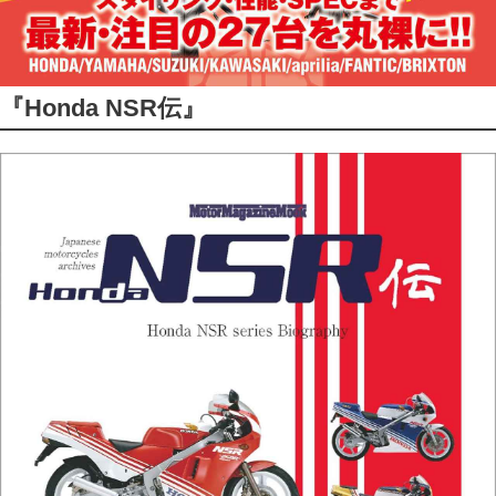
『Honda NSR伝』