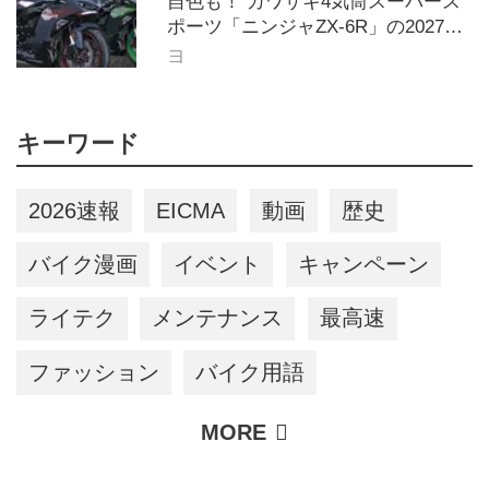
自色も！ カワサキ4気筒スーパース
ポーツ「ニンジャZX-6R」の2027年
モデルを発表、2気筒ニンジャも出
ヨ
たよ【海外】
キーワード
2026速報
EICMA
動画
歴史
バイク漫画
イベント
キャンペーン
ライテク
メンテナンス
最高速
ファッション
バイク用語