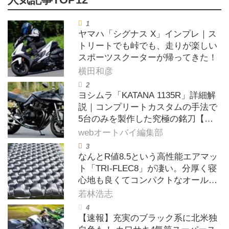
ヤマハ「シグナス X」インプレ｜ス
トリートでも峠でも、走りが楽しい
スポーツスクーターが帰ってきた！
横田和彦
ヨシムラ「KATANA 1135R」詳細解
説｜コンプリートカスタムの手法で
5台のみを製作した究極の銘刀【ヨ
シムラ伝】
webオートバイ編集部
なんとR値8.5という高性能エアマッ
ト「TRI-FLEC8」が凄い。分厚く寝
心地も良くてコンパクトなオールシ
ーズン対応マットを試してみた〈若
若林浩志
林浩志のスーパー・カブカブ・ダイ
アリーズ Vol.385〉
【速報】充実のブラック系に北米独