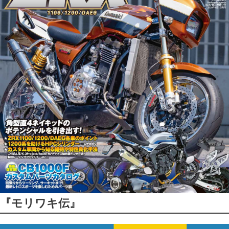
『モリワキ伝』