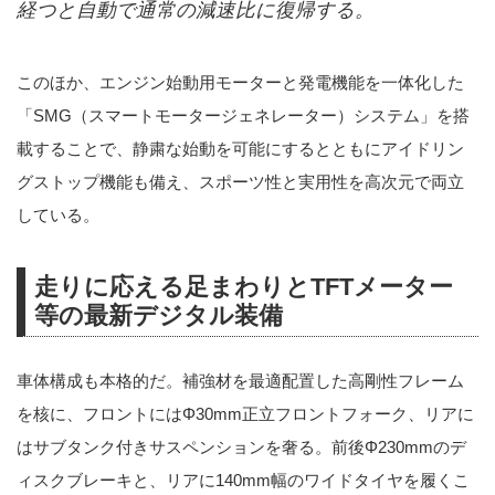
経つと自動で通常の減速比に復帰する。
このほか、エンジン始動用モーターと発電機能を一体化した
「SMG（スマートモータージェネレーター）システム」を搭
載することで、静粛な始動を可能にするとともにアイドリン
グストップ機能も備え、スポーツ性と実用性を高次元で両立
している。
走りに応える足まわりとTFTメーター
等の最新デジタル装備
車体構成も本格的だ。補強材を最適配置した高剛性フレーム
を核に、フロントにはΦ30mm正立フロントフォーク、リアに
はサブタンク付きサスペンションを奢る。前後Φ230mmのデ
ィスクブレーキと、リアに140mm幅のワイドタイヤを履くこ