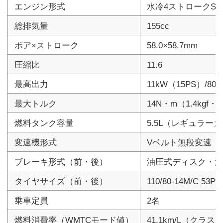
エンジン形式
水冷4ストロークSO
総排気量
155cc
ボア×ストローク
58.0×58.7mm
圧縮比
11.6
最高出力
11kW（15PS）/800
最大トルク
14N・m（1.4kgf・m
燃料タンク容量
5.5L（レギュラー
変速機形式
Vベルト無段変速
ブレーキ形式（前・後）
油圧式ディスク・油
タイヤサイズ（前・後）
110/80-14M/C 53P・
乗車定員
2名
燃料消費率（WMTCモード値）
41.1km/L（クラ