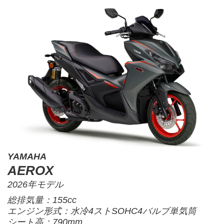
YAMAHA
AEROX
2026年モデル
総排気量：155cc
エンジン形式：水冷4ストSOHC4バルブ単気筒
シート高：790mm