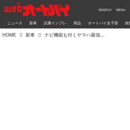
ニュース
新車
試乗インプレ
用品
オートバイ女子部
絶
HOME
新車
ナビ機能も付くヤマハ最強スポーツスクーター「AEROX」登場！ 155ccエンジン+電子制御CVTでオートマなのにシフトダウンもできる