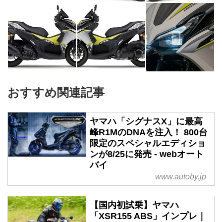
おすすめ関連記事
ヤマハ「シグナスX」に最高
峰R1MのDNAを注入！ 800台
限定のスペシャルエディショ
ンが8/25に発売 - webオート
バイ
www.autoby.jp
【国内初試乗】ヤマハ
「XSR155 ABS」インプレ｜