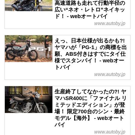
高速道路も走れて行動半径の
広い“ネオ・レトロ”ネイキッ
ド！ - webオートバイ
www.autoby.jp
えっ、日本仕様が出るかも?!
ヤマハが「PG-1」の商標を出
願、ABS付きはすでにタイ仕
様でスタンバイ！ - webオー
トバイ
www.autoby.jp
生産終了してなかったの?! ヤ
マハSR400に「ファイナル リ
ミテッドエディション」が登
場！ 限定700台のシン・最終
モデル【海外】 - webオート
バイ
www.autoby.jp