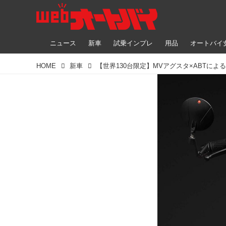
ニュース
新車
試乗インプレ
用品
オートバイ
HOME
新車