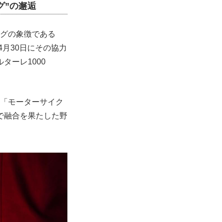
グ”の邂逅
ングの象徴である
4月30日にその協力
ーレ1000
る「モーターサイク
で融合を果たした野