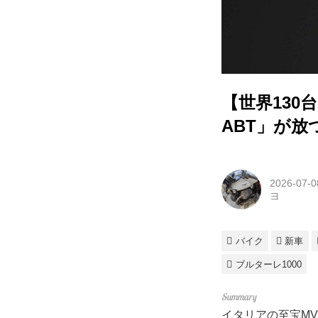
【世界130
ABT」が
2026-07-0
ヨ
バイク
新車
ブルターレ1000
イタリアの至宝MV