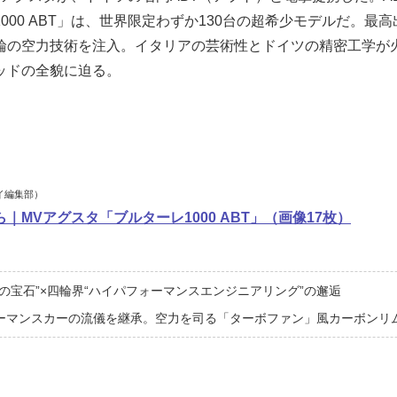
000 ABT」は、世界限定わずか130台の超希少モデルだ。最高出
輪の空力技術を注入。イタリアの芸術性とドイツの精密工学が
ッドの全貌に迫る。
イ編集部）
｜MVアグスタ「ブルターレ1000 ABT」（画像17枚）
の宝石”×四輪界“ハイパフォーマンスエンジニアリング”の邂逅
ーマンスカーの流儀を継承。空力を司る「ターボファン」風カーボンリ