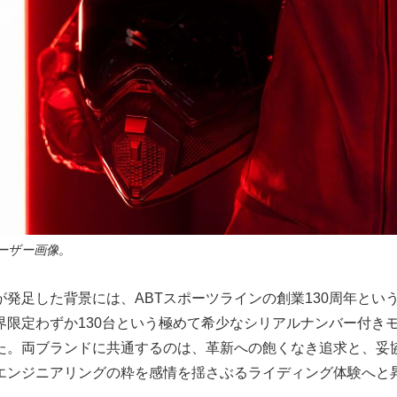
ーザー画像。
が発足した背景には、ABTスポーツラインの創業130周年とい
界限定わずか130台という極めて希少なシリアルナンバー付き
た。両ブランドに共通するのは、革新への飽くなき追求と、妥
エンジニアリングの粋を感情を揺さぶるライディング体験へと