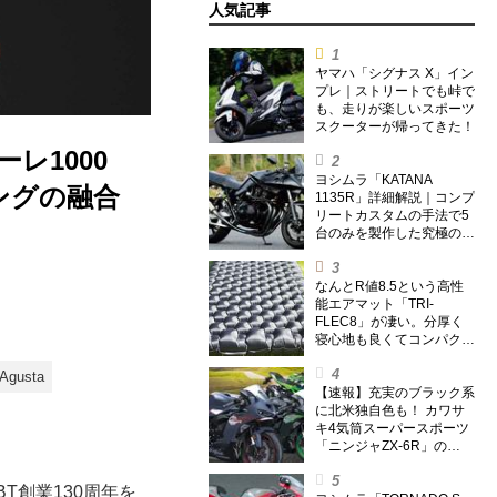
人気記事
ヤマハ「シグナス X」イン
プレ｜ストリートでも峠で
も、走りが楽しいスポーツ
スクーターが帰ってきた！
レ1000
ヨシムラ「KATANA
ングの融合
1135R」詳細解説｜コンプ
リートカスタムの手法で5
台のみを製作した究極の銘
刀【ヨシムラ伝】
なんとR値8.5という高性
能エアマット「TRI-
FLEC8」が凄い。分厚く
寝心地も良くてコンパクト
なオールシーズン対応マッ
トを試してみた〈若林浩志
Agusta
のスーパー・カブカブ・ダ
【速報】充実のブラック系
イアリーズ Vol.385〉
に北米独自色も！ カワサ
キ4気筒スーパースポーツ
「ニンジャZX-6R」の
2027年モデルを発表、2気
筒ニンジャも出たよ【海
T創業130周年を