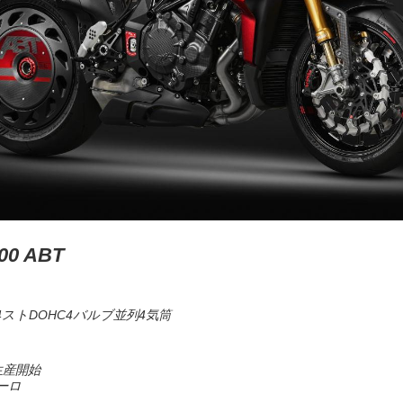
00 ABT
ストDOHC4バルブ並列4気筒
生産開始
ーロ