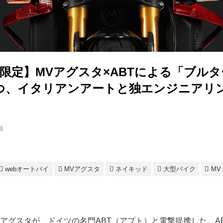
台限定】MVアグスタ×ABTによる「ブルター
放つ、イタリアンアートと独エンジニアリ
8
webオートバイ
MVアグスタ
ネイキッド
大型バイク
MV 
アグスタが、ドイツの名門ABT（アプト）と電撃提携した。AB