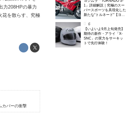
外】
ヨシムラ「TORNADO S-
1」詳細解説｜究極のスー
力208HPの暴力
パースポーツを具現化した
火花を散らす、究極
新たな“トルネード”【ヨシ
ムラ伝】
【いよいよ9月上旬発売】
期待の新作・アライ「X-
SNC」の実力をサーキッ
トで先行体験！
ムカバーの衝撃