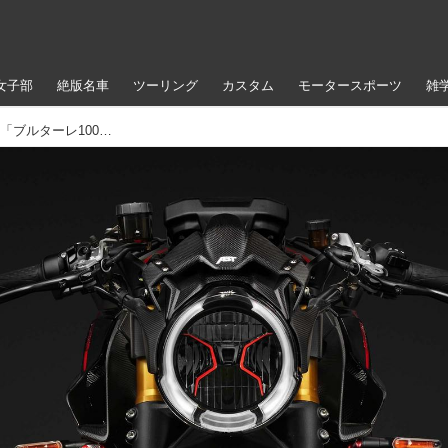
女子部
絶版名車
ツーリング
カスタム
モータースポーツ
雑
【世界130台限定】MVアグスタ×ABTによる「ブルターレ1000 ABT」が放つ、イタリアンアートと独エンジニアリングの融合