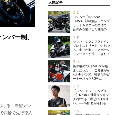
人気記事
ヨシムラ「KATANA
1135R」詳細解説｜コンプ
リートカスタムの手法で5
台のみを製作した究極の銘
刀【ヨシムラ伝】
ナンバー制、
ヤマハ「シグナス X」イン
プレ｜ストリートでも峠で
も、走りが楽しいスポーツ
スクーターが帰ってきた！
あの頃の2スト500ccが始
まりだった……全然曲がら
ないNSR500、軽快だがピ
ーキーだったRGV-
Γ500【ノブ青木のA.M.R.
(アオキマニアックレーシ
ング) Vol.1】
【スペシャルインタビュ
ー】MotoGP世界ランキン
グ2位でも「理想には程遠
い」──小椋 藍が今日も走
における「希望ナン
り続ける理由
まで四輪で先行導入