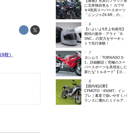
【速報】充実のブラック系
に北米独自色も！ カワサ
キ4気筒スーパースポーツ
「ニンジャZX-6R」の
2027年モデルを発表、2気
筒ニンジャも出たよ【海
外】
【いよいよ9月上旬発売】
期待の新作・アライ「X-
SNC」の実力をサーキッ
トで先行体験！
9枚）
ヨシムラ「TORNADO S-
1」詳細解説｜究極のスー
パースポーツを具現化した
新たな“トルネード”【ヨシ
ムラ伝】
【国内初試乗】
CFMOTO「450MT」イン
プレ｜素直で扱いやすくバ
ランスに優れたミドルアド
ベンチャー！