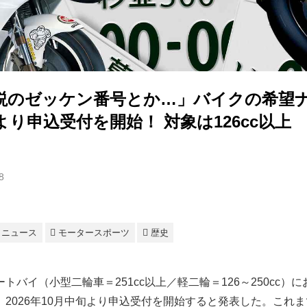
説のゼッケン番号とか…」バイクの希望
より申込受付を開始！ 対象は126cc以上
8
ニュース
モータースポーツ
歴史
トバイ（小型二輪車＝251cc以上／軽二輪＝126～250cc）
2026年10月中旬より申込受付を開始すると発表した。これ