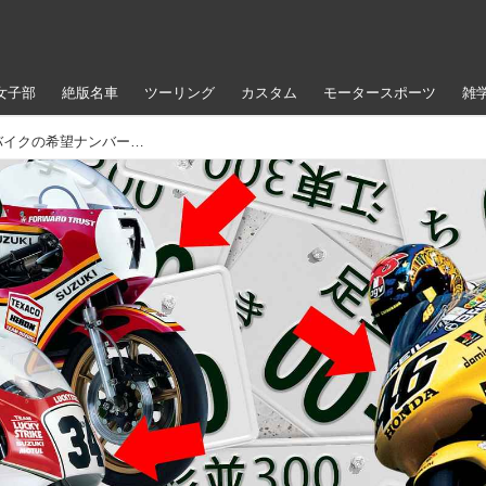
女子部
絶版名車
ツーリング
カスタム
モータースポーツ
雑
「じゃあ伝説のゼッケン番号とか…」バイクの希望ナンバー制、ついに10月より申込受付を開始！ 対象は126cc以上