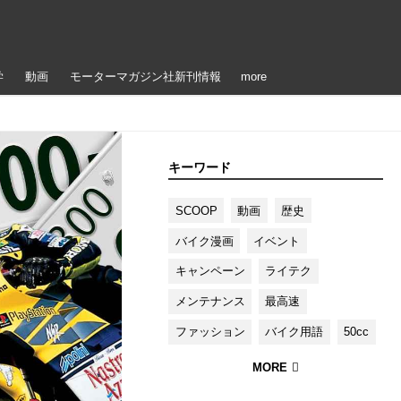
学
動画
モーターマガジン社新刊情報
more
キーワード
SCOOP
動画
歴史
バイク漫画
イベント
キャンペーン
ライテク
メンテナンス
最高速
ファッション
バイク用語
50cc