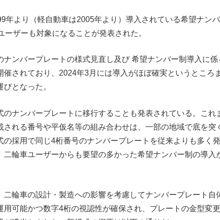
99年より（軽自動車は2005年より）導入されている希望ナンバ
車ユーザーも対象になることが発表された。
のナンバープレートの様式見直し及び 希望ナンバー制導入に係
開催されており、2024年3月には導入がほぼ確実というところ
運びとなった。
式のナンバープレートに移行することも発表されている。これ
載される番号や平仮名等の組み合わせは、一部の地域で底を突
式の採用で同じ4桁番号のナンバープレートを従来よりも多く
、二輪車ユーザーからも要望の多かった希望ナンバー制の導入
、二輪車の設計・製造への影響を考慮してナンバープレート自
運用可能かつ数字4桁の視認性が確保され、プレートの金型変