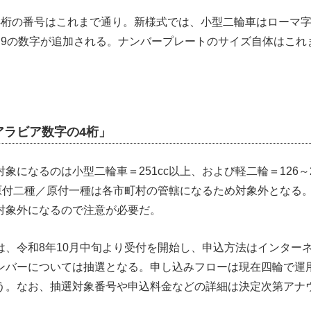
4桁の番号はこれまで通り。新様式では、小型二輪車はローマ
～9の数字が追加される。ナンバープレートのサイズ自体はこれ
アラビア数字の4桁」
象になるのは小型二輪車＝251cc以上、および軽二輪＝126～2
下の原付二種／原付一種は各市町村の管轄になるため対象外となる
対象外になるので注意が必要だ。
は、令和8年10月中旬より受付を開始し、申込方法はインター
ンバーについては抽選となる。申し込みフローは現在四輪で運
う。なお、抽選対象番号や申込料金などの詳細は決定次第アナ