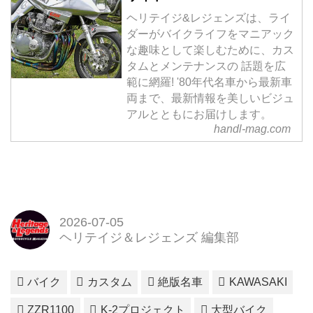
ヘリテイジ&レジェンズは、ライ
ダーがバイクライフをマニアック
な趣味として楽しむために、カス
タムとメンテナンスの 話題を広
範に網羅! '80年代名車から最新車
両まで、最新情報を美しいビジュ
アルとともにお届けします。
handl-mag.com
2026-07-05
ヘリテイジ＆レジェンズ 編集部
バイク
カスタム
絶版名車
KAWASAKI
ZZR1100
K-2プロジェクト
大型バイク