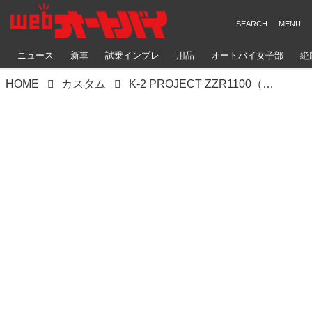
ニュース
新車
試乗インプレ
用品
オートバイ女子部
絶
HOME
カスタム
K-2 PROJECT ZZR1100（カワサキ ZZR1100）充実の水冷旗艦に個性的にかつ長く乗る処方を施す【Heritage&Legends】