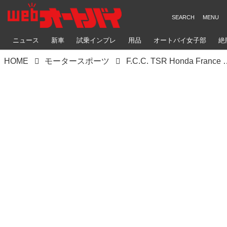
ニュース
新車
試乗インプレ
用品
オートバイ女子部
絶
HOME
モータースポーツ
F.C.C. TSR Honda France 表彰台争いから一転、