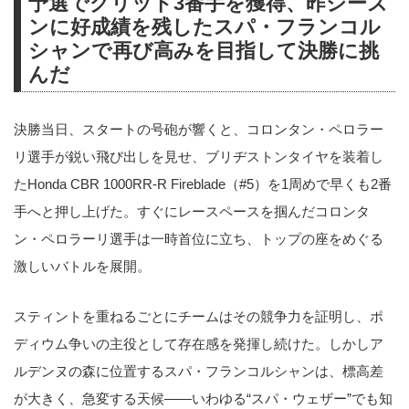
予選でグリッド3番手を獲得、昨シーズ
ンに好成績を残したスパ・フランコル
シャンで再び高みを目指して決勝に挑
んだ
決勝当日、スタートの号砲が響くと、コロンタン・ペロラー
リ選手が鋭い飛び出しを見せ、ブリヂストンタイヤを装着し
たHonda CBR 1000RR-R Fireblade（#5）を1周めで早くも2番
手へと押し上げた。すぐにレースペースを掴んだコロンタ
ン・ペロラーリ選手は一時首位に立ち、トップの座をめぐる
激しいバトルを展開。
スティントを重ねるごとにチームはその競争力を証明し、ポ
ディウム争いの主役として存在感を発揮し続けた。しかしア
ルデンヌの森に位置するスパ・フランコルシャンは、標高差
が大きく、急変する天候――いわゆる“スパ・ウェザー”でも知