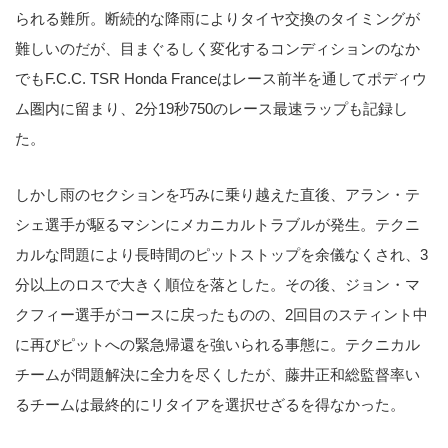
られる難所。断続的な降雨によりタイヤ交換のタイミングが
難しいのだが、目まぐるしく変化するコンディションのなか
でもF.C.C. TSR Honda Franceはレース前半を通してポディウ
ム圏内に留まり、2分19秒750のレース最速ラップも記録し
た。
しかし雨のセクションを巧みに乗り越えた直後、アラン・テ
シェ選手が駆るマシンにメカニカルトラブルが発生。テクニ
カルな問題により長時間のピットストップを余儀なくされ、3
分以上のロスで大きく順位を落とした。その後、ジョン・マ
クフィー選手がコースに戻ったものの、2回目のスティント中
に再びピットへの緊急帰還を強いられる事態に。テクニカル
チームが問題解決に全力を尽くしたが、藤井正和総監督率い
るチームは最終的にリタイアを選択せざるを得なかった。