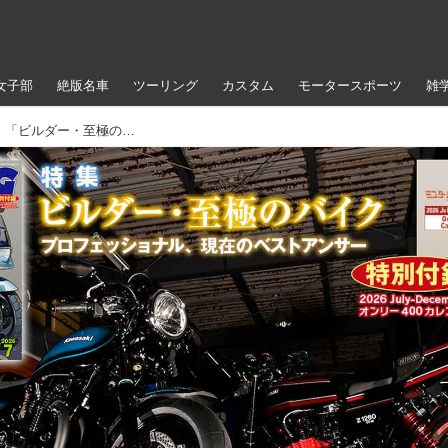
女子部
絶版名車
ツーリング
カスタム
モータースポーツ
雑
『ミスター・バイクBG』2026年7月号、「ビルダー・至極のバイク」を特集！