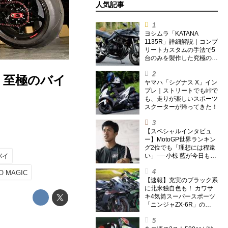
人気記事
ヨシムラ「KATANA
1135R」詳細解説｜コンプ
リートカスタムの手法で5
台のみを製作した究極の銘
刀【ヨシムラ伝】
・至極のバイ
ヤマハ「シグナス X」イン
プレ｜ストリートでも峠で
も、走りが楽しいスポーツ
スクーターが帰ってきた！
【スペシャルインタビュ
ー】MotoGP世界ランキン
グ2位でも「理想には程遠
バイ
い」──小椋 藍が今日も走
り続ける理由
O MAGIC
【速報】充実のブラック系
に北米独自色も！ カワサ
キ4気筒スーパースポーツ
「ニンジャZX-6R」の
2027年モデルを発表、2気
筒ニンジャも出たよ【海