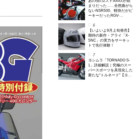
外】
あの頃の2スト500ccが始
まりだった……全然曲がら
ないNSR500、軽快だがピ
ーキーだったRGV-
Γ500【ノブ青木のA.M.R.
(アオキマニアックレーシ
ング) Vol.1】
【いよいよ9月上旬発売】
期待の新作・アライ「X-
SNC」の実力をサーキッ
トで先行体験！
ヨシムラ「TORNADO S-
1」詳細解説｜究極のスー
パースポーツを具現化した
新たな“トルネード”【ヨシ
ムラ伝】