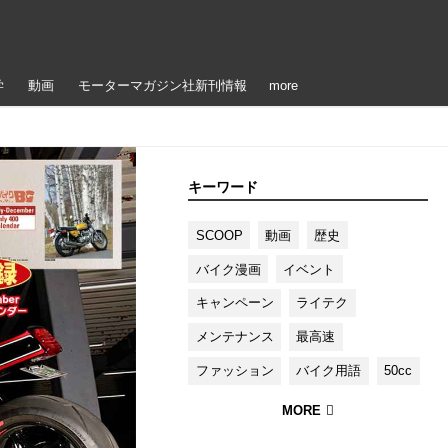
学
動画
モーターマガジン社新刊情報
more
キーワード
SCOOP
動画
歴史
バイク漫画
イベント
キャンペーン
ライテク
メンテナンス
最高速
ファッション
バイク用語
50cc