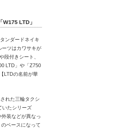
175 LTD」
スタンダードネイキ
ルーツはカワサキが
ルや段付きシート、
LTD」や「Z750
【LTDの名前が華
売された三輪タクシ
れていたシリーズ
ンや外装などが異なっ
」のベースになって