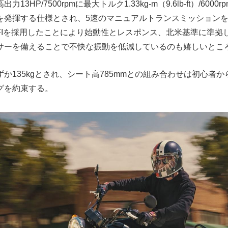
13HP/7500rpmに最大トルク1.33kg-m（9.6lb-ft）/600
を発揮する仕様とされ、5速のマニュアルトランスミッションを採
FIを採用したことにより始動性とレスポンス、北米基準に準拠
サーを備えることで不快な振動を低減しているのも嬉しいとこ
か135kgとされ、シート高785mmとの組み合わせは初心者
グを約束する。