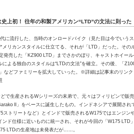
史上初！ 往年の和製アメリカン“LTD”の文法に則った「W
80年代に流行した、当時のオンロードバイク（見た目は今でいう
アメリカンスタイルに仕立てる、それが「LTD」だった。その
限定発売した「KZ900 LTD」までさかのぼり、キャストホイー
よる独自のスタイルは“LTDの文法”を確立。その後、「Z1000 
 LTD」などファミリーを拡大していった。※詳細は記事末のリンク
照
ドなどで生産されるWシリーズの末弟で、元々はフィリピンで販
arako II」をベースに誕生したもの。インドネシアで展開さ
Z175ストリートなど）とインドで販売されるW175ではエンジ
ンド仕様に近いものに統一され、それが今回の「W175 LTD
75 LTDの生産地は未発表だが……。