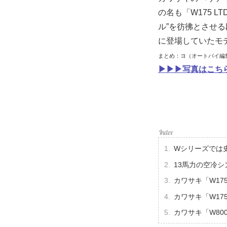
の名も「W175 
ル”を彷彿とさせ
に登場していたモ
まとめ：ヨ（オートバイ編
▶▶▶写真はこちら
Wシリーズでは史
13馬力の空冷シ
カワサキ「W17
カワサキ「W17
カワサキ「W80