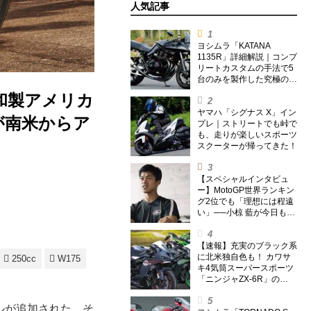
人気記事
ヨシムラ「KATANA
1135R」詳細解説｜コンプ
リートカスタムの手法で5
台のみを製作した究極の銘
刀【ヨシムラ伝】
が和製アメリカ
ヤマハ「シグナス X」イン
」が南米からア
プレ｜ストリートでも峠で
も、走りが楽しいスポーツ
スクーターが帰ってきた！
【スペシャルインタビュ
ー】MotoGP世界ランキン
グ2位でも「理想には程遠
い」──小椋 藍が今日も走
り続ける理由
【速報】充実のブラック系
に北米独自色も！ カワサ
250cc
W175
キ4気筒スーパースポーツ
「ニンジャZX-6R」の
2027年モデルを発表、2気
筒ニンジャも出たよ【海
ルが追加された。そ