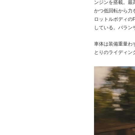
ンジンを搭載。最高出力
かつ低回転から力
ロットルボディの
している。バラン
車体は装備重量わず
とりのライディン