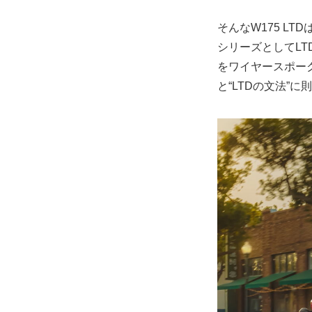
そんなW175 L
シリーズとしてL
をワイヤースポー
と“LTDの文法”