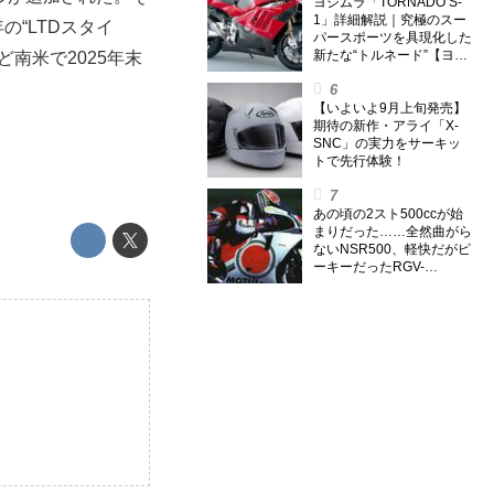
外】
ヨシムラ「TORNADO S-
1」詳細解説｜究極のスー
の“LTDスタイ
パースポーツを具現化した
新たな“トルネード”【ヨシ
南米で2025年末
ムラ伝】
【いよいよ9月上旬発売】
期待の新作・アライ「X-
SNC」の実力をサーキッ
トで先行体験！
あの頃の2スト500ccが始
まりだった……全然曲がら
ないNSR500、軽快だがピ
ーキーだったRGV-
Γ500【ノブ青木のA.M.R.
(アオキマニアックレーシ
ング) Vol.1】