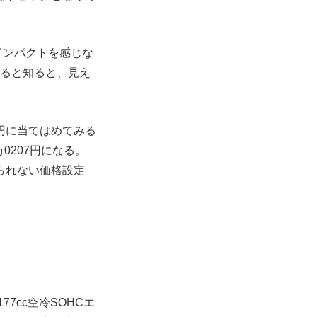
どインパクトを感じな
であると知ると、見え
0円に当てはめてみる
0207円になる。
られない価格設定
77cc空冷SOHCエ