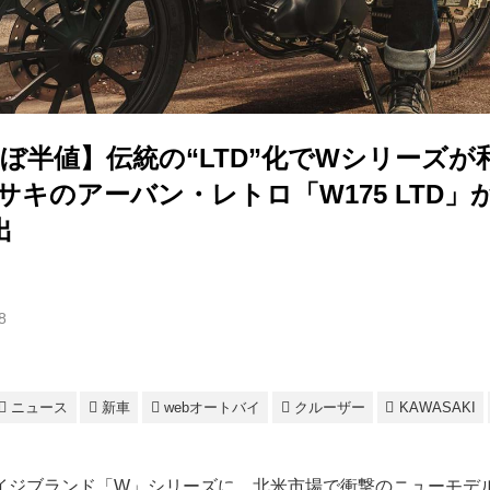
ほぼ半値】伝統の“LTD”化でWシリーズ
サキのアーバン・レトロ「W175 LTD
出
8
ニュース
新車
webオートバイ
クルーザー
KAWASAKI
イジブランド「W」シリーズに、北米市場で衝撃のニューモデ