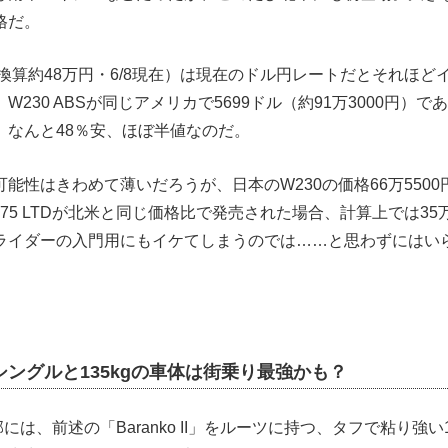
格だ。
円換算約48万円・6/8現在）は現在のドル円レートだとそれほ
W230 ABSが同じアメリカで5699ドル（約91万3000円）
。なんと48％安、ほぼ半値なのだ。
能性はきわめて薄いだろうが、日本のW230の価格66万550
75 LTDが北米と同じ価格比で発売された場合、計算上では35万
ライダーの入門用にもイケてしまうのでは……と思わずにはい
シングルと135kgの車体は街乗り最強かも？
臓部には、前述の「Baranko II」をルーツに持つ、タフで粘り強い1