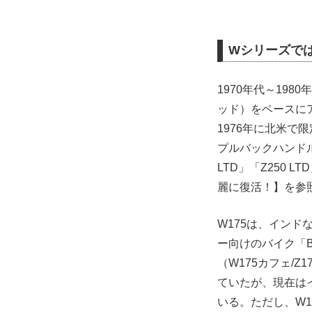
Wシリーズでは
1970年代～19
ッド）をベースに
1976年に北米で
プルバックハンドルに
LTD」「Z250
麗に復活！】を参
W175は、イン
ー向けのバイク「B
（W175カフェ/
ていたが、現在はイ
いる。ただし、W1