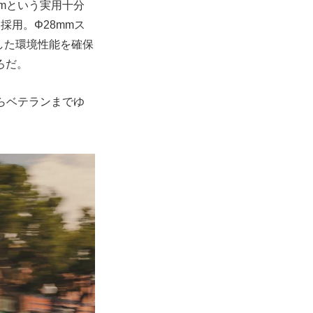
0rpmという実用十分
用。Φ28mmス
した環境性能を確保
ろだ。
からベテランまでゆ