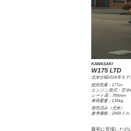
KAWASAKI
W175 LTD
北米仕様2026年モデ
総排気量：177cc
エンジン形式：空冷4
シート高：785mm
車両重量：135kg
発売済み（北米）
参考価格：2999ドル
最初に登場したの