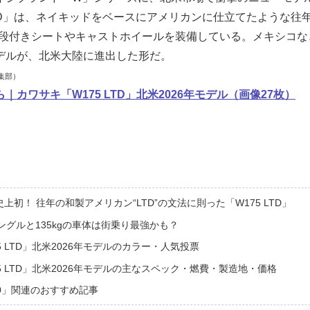
LTD」は、ネイキッドをベースにアメリカンに仕立てたような往年
る段付きシートやキャストホイールを装備している。メキシコなど
デルが、北米大陸に進出した形だ。
集部）
｜カワサキ「W175 LTD」北米2026年モデル（画像27枚）
上初！ 往年の和製アメリカン“LTD”の文法に則った「W175 LTD」
ングルと135kgの車体は街乗り最強かも？
5 LTD」北米2026年モデルのカラー・人気投票
5 LTD」北米2026年モデルの主なスペック・燃費・製造地・価格
0」関連のおすすめ記事