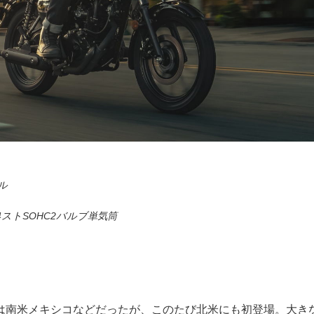
ル
ストSOHC2バルブ単気筒
は南米メキシコなどだったが、このたび北米にも初登場。大き