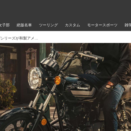
女子部
絶版名車
ツーリング
カスタム
モータースポーツ
雑
【W230のほぼ半値】伝統の“LTD”化でWシリーズが和製アメリカンに！ カワサキのアーバン・レトロ「W175 LTD」が南米からアメリカに進出