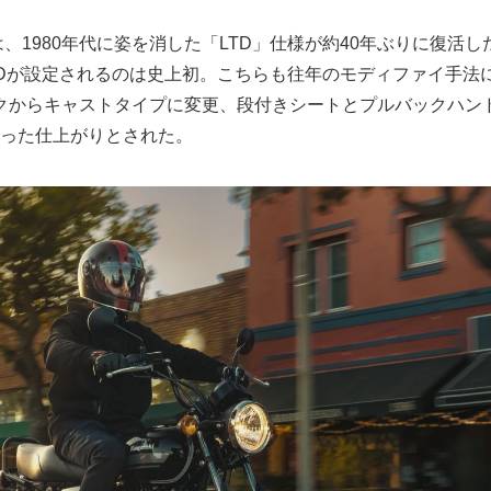
TDは、1980年代に姿を消した「LTD」仕様が約40年ぶりに復活
TDが設定されるのは史上初。こちらも往年のモディファイ手法
クからキャストタイプに変更、段付きシートとプルバックハン
に則った仕上がりとされた。