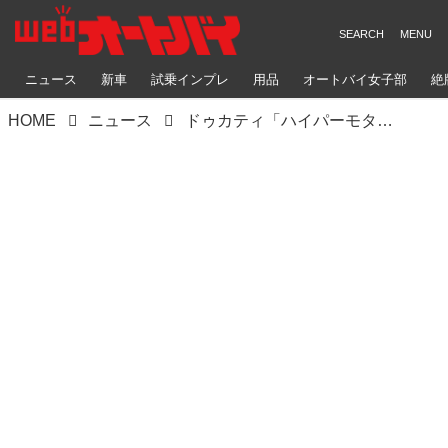
ニュース
新車
試乗インプレ
用品
オートバイ女子部
絶
HOME
ニュース
ドゥカティ「ハイパーモタードV2/SP」インプレ｜より軽く、速く、自由に―伝統を脱ぎ捨てた新世代モタード