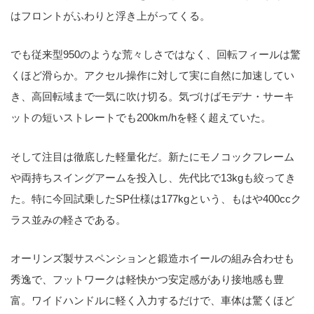
はフロントがふわりと浮き上がってくる。
でも従来型950のような荒々しさではなく、回転フィールは驚
くほど滑らか。アクセル操作に対して実に自然に加速してい
き、高回転域まで一気に吹け切る。気づけばモデナ・サーキ
ットの短いストレートでも200km/hを軽く超えていた。
そして注目は徹底した軽量化だ。新たにモノコックフレーム
や両持ちスイングアームを投入し、先代比で13kgも絞ってき
た。特に今回試乗したSP仕様は177kgという、もはや400ccク
ラス並みの軽さである。
オーリンズ製サスペンションと鍛造ホイールの組み合わせも
秀逸で、フットワークは軽快かつ安定感があり接地感も豊
富。ワイドハンドルに軽く入力するだけで、車体は驚くほど