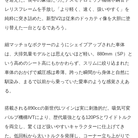
レリスフレームを手放し「より軽く、速く、扱いやすく」を
純粋に突き詰めた。新型V2は従来のドゥカティ像を大胆に塗
り替えた一台となるであろう。
細マッチョなボクサーのようにシェイプアップされた車体
は、大排気量モデルとは思えないほど軽い。880mm（SP）と
いう高めのシート高にもかかわらず、スリムに絞り込まれた
車体のおかげで威圧感は希薄。跨った瞬間から身体と自然に
馴染み、まるで以前から乗っていた愛車のような感覚さえあ
る。
搭載される890ccの新世代Lツインは実に刺激的だ。吸気可変
バルブ機構IVTにより、歴代最強となる120PSとワイドトルク
を両立し、驚くほど扱いやすいキャラクターに仕上げてき
た。低回転から太いトルクを発揮し、コーナー立ち上がりで