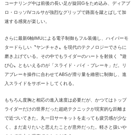
コーナリング中は前後の長い足が旋回Gをため込み、ディアブ
ロ・ロッソIVコルサが強烈なグリップで路面を蹴とばして加
速する感覚が楽しい。
さらに最新6軸IMUによる電子制御もフル装備し、ハイパーモ
タードらしい〝ヤンチャさ〟を現代のテクノロジーでさらに
磨き上げている。その中でもライダーのハートを射抜く〝遊
び心〟ともいえるのが「スライド・バイ・ブレーキ」だ。リ
アブレーキ操作に合わせてABSが滑り量を緻密に制御し、進
入スライドをサポートしてくれる。
もちろん度胸と相応の進入速度は必要だが、かつてはトップ
ライダーだけの世界だった超絶テクニックが現実的な距離ま
で近づいてきた。丸一日サーキットを走っても疲労感が少な
く、まだ走りたいと思えたことが意外だった。軽さと扱いや