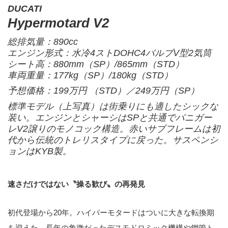
DUCATI
Hypermotard V2
総排気量：890cc
エンジン形式：水冷4ストDOHC4バルブV型2気筒
シート高：880mm（SP）/865mm（STD）
車両重量：177kg（SP）/180kg（STD）
予想価格：199万円 （STD）／249万円（SP）
標準モデル（上写真）は街乗りにも適したシックな
装い。エンジンとシャーシはSPと共通でパニガー
レV2譲りのモノコック構造。赤いサブフレームは初
代から伝統のトレリスタイプに戻った。サスペンシ
ョンはKYB製。
速さだけではない〝操る歓び〟の再発見
初代登場から20年。ハイパーモタードはついに大きな転換期
を迎えた。長年の象徴だったデスモドロミック機構や鋼管ト