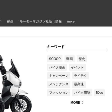
学
動画
モーターマガジン社新刊情報
more
キーワード
SCOOP
動画
歴史
バイク漫画
イベント
キャンペーン
ライテク
メンテナンス
最高速
ファッション
バイク用語
50cc