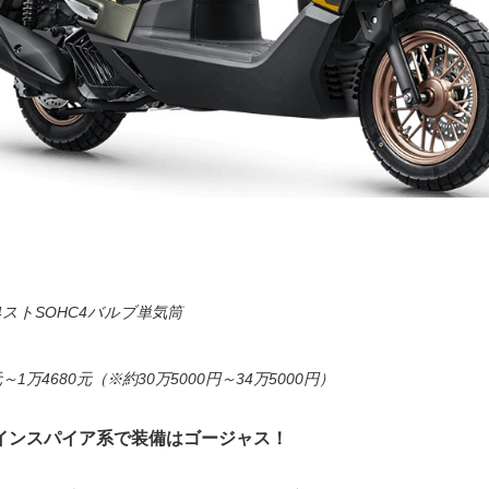
ストSOHC4バルブ単気筒
～1万4680元（※約30万5000円～34万5000円）
インスパイア系で装備はゴージャス！