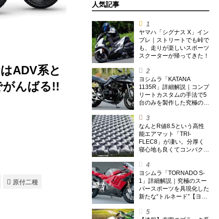
人気記事
ヤマハ「シグナス X」イン
プレ｜ストリートでも峠で
も、走りが楽しいスポーツ
スクーターが帰ってきた！
はADV系と
ヨシムラ「KATANA
がんばる!!
1135R」詳細解説｜コンプ
リートカスタムの手法で5
台のみを製作した究極の銘
刀【ヨシムラ伝】
なんとR値8.5という高性
能エアマット「TRI-
FLEC8」が凄い。分厚く
寝心地も良くてコンパクト
なオールシーズン対応マッ
トを試してみた〈若林浩志
のスーパー・カブカブ・ダ
ヨシムラ「TORNADO S-
イアリーズ Vol.385〉
1」詳細解説｜究極のスー
原付二種
パースポーツを具現化した
新たな“トルネード”【ヨシ
ムラ伝】