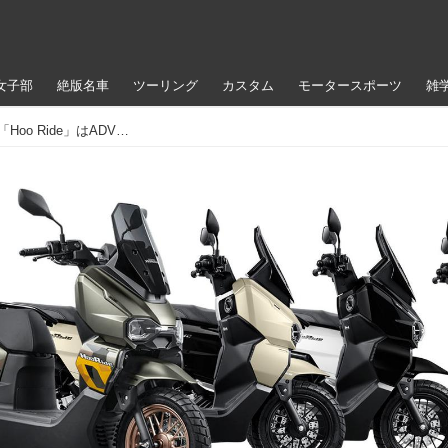
女子部
絶版名車
ツーリング
カスタム
モータースポーツ
雑
【日本にも欲しい原2モデル！】ホンダ「Hoo Ride」はADV系とはひと味違うアドベンチャー・スクーター！【世界でがんばる!! 日本メーカーの珍車大図鑑 Vol.33】