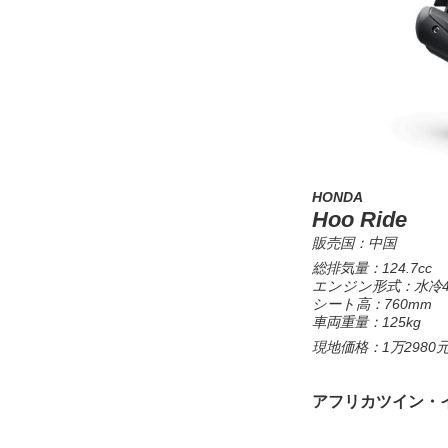
HONDA
Hoo Ride
販売国：中国
総排気量：124.7cc
エンジン形式：水冷4
シート高：760mm
車両重量：125kg
現地価格：1万2980元
アフリカツイン・