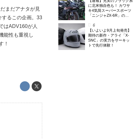
【速報】充実のブラック系
に北米独自色も！ カワサ
まだまだアナタが見
キ4気筒スーパースポーツ
「ニンジャZX-6R」の
介するこの企画。33
2027年モデルを発表、2気
筒ニンジャも出たよ【海
はADV160が人
外】
【いよいよ9月上旬発売】
・機能性も重視し
期待の新作・アライ「X-
SNC」の実力をサーキッ
す！
トで先行体験！