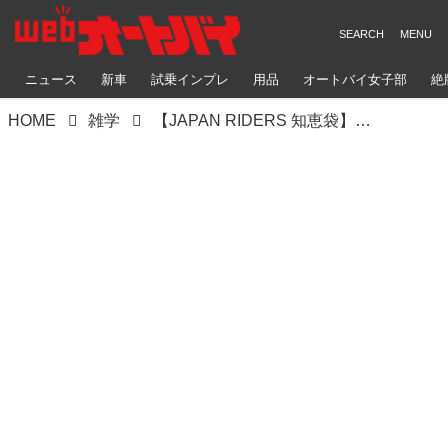
ニュース
新車
試乗インプレ
用品
オートバイ女子部
絶
HOME
雑学
【JAPAN RIDERS 知恵袋】ステップに正しく足を置こう！