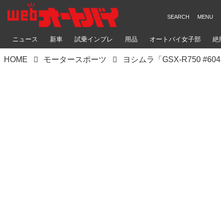
ニュース
新車
試乗インプレ
用品
オートバイ女子部
絶
HOME
モータースポーツ