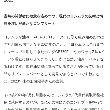
2025年
当時の関係者に敬意を込めつつ、現代のヨシムラの技術と情
熱を注いだ新たなコンプリート
ヨシムラが油冷GSX-Rのプロジェクトに取り組み始めたのは
同社創業70周年となる2024年のこと。「ヨシムラはこれまで
にレースで重用してきたホンダCB750FourやカワサキZ1のパ
ーツを現在に蘇らせてきました。次は当然、油冷GSX-Rとな
るわけです。現在油冷機に乗っている皆さんが困っている部
品もリプレイスパーツとして開発できるといいですね」と
は、2023年末の加藤陽平さんの言葉。
その後2024年3月に加藤さんはヨシムラの3代目代表取締役社
長に就任するのだが、既にその前にこのコンセプトを持って
いたわけだ。現役車両が多く稼動している一方で純正部品の