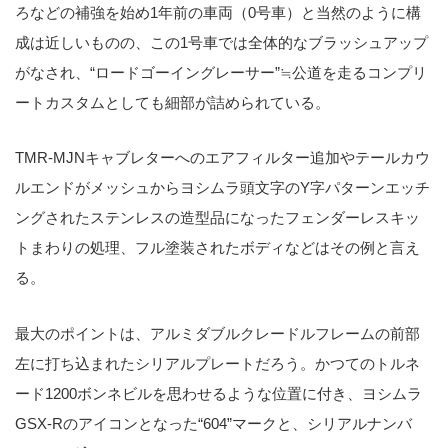
ろなどの補強を始め1年前の車両（0号車）と当然のように構
成は近しいものの、この1号車では全体的なブラッシュアップ
がなされ、“ロードゴーイングレーサー”≒公道を走るコンプリ
ートカスタムとしても細部が詰められている。
TMR-MJNキャブレターへのエアフィルター追加やテールカウ
ルエンドがメッシュからヨシムラ頭文字のY字パターンエッチ
ングされたステンレスの造型品になったフェンダーレスキッ
トまわりの処理、フル塗装されたボディなどはその例と言え
る。
最大のポイントは、アルミダブルクレードルフレームの前部
左に打ち込まれたシリアルプレートだろう。かつてのトルネ
ード1200ボンネビルを思わせるような位置に付き、ヨシムラ
GSX-Rのアイコンとなった“604”マークと、シリアルナンバ