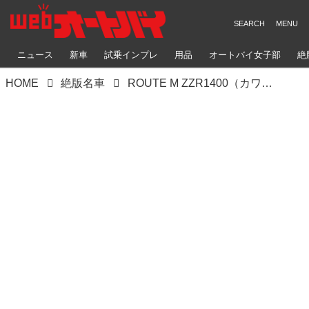
ニュース
新車
試乗インプレ
用品
オートバイ女子部
絶
HOME
絶版名車
ROUTE M ZZR1400（カワサキ ZZR1400）的確な手法やパーツ選択でスマートに安心と上質を作る【Heritage&Legends】