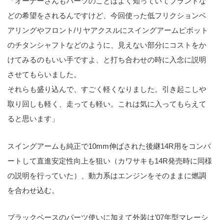
「オーナーさんもパーツのことはよく知っていてブランドな
どの希望をされるんですけど、今回使った低フリクションベ
アリングやフロント/リヤアクスルにスイングアームピボット
のチタンシャフトなどのように、見えない部分にコストをか
けてみるのもいい手ですよ、と打ち合わせの時に入念に説明
させてもらいました。
それらも盛り込んで、すごく軽くなりました。引き起こしや
取り回しも軽く、走っても軽い。これは気に入ってもらえて
ると思います」
スイングアームも純正で10mm伸ばされた後継14R用をコンバ
ートして直進安定性向上を狙い（カワサキも14R発売時に同様
の説明を行っていた）、動力系はエンジンをそのままに燃調
を合わせ込む。
ブラックベースのパーツ使いに加えて外装は’07年型マレーシ