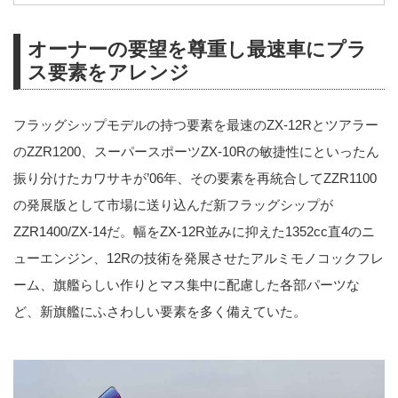
オーナーの要望を尊重し最速車にプラ
ス要素をアレンジ
フラッグシップモデルの持つ要素を最速のZX-12Rとツアラー
のZZR1200、スーパースポーツZX-10Rの敏捷性にといったん
振り分けたカワサキが’06年、その要素を再統合してZZR1100
の発展版として市場に送り込んだ新フラッグシップが
ZZR1400/ZX-14だ。幅をZX-12R並みに抑えた1352cc直4のニ
ューエンジン、12Rの技術を発展させたアルミモノコックフレ
ーム、旗艦らしい作りとマス集中に配慮した各部パーツな
ど、新旗艦にふさわしい要素を多く備えていた。