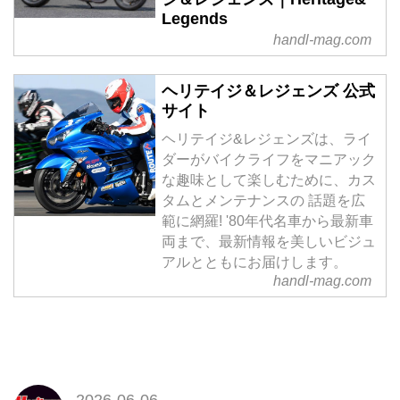
Legends
handl-mag.com
ヘリテイジ＆レジェンズ 公式
サイト
ヘリテイジ&レジェンズは、ライ
ダーがバイクライフをマニアック
な趣味として楽しむために、カス
タムとメンテナンスの 話題を広
範に網羅! '80年代名車から最新車
両まで、最新情報を美しいビジュ
アルとともにお届けします。
handl-mag.com