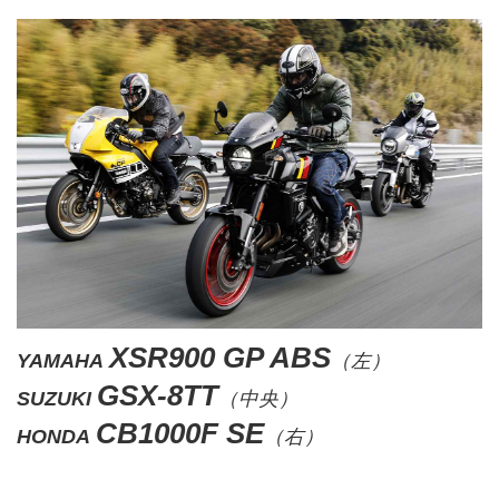
XSR900 GP ABS
YAMAHA
（左）
GSX-8TT
SUZUKI
（中央）
CB1000F SE
HONDA
（右）