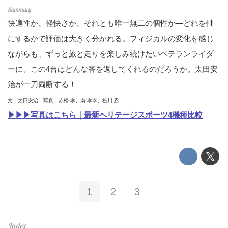
快適性か、軽快さか、それとも唯一無二の個性か―どれを軸
にするかで評価は大きく分かれる。フィジカルの変化を感じ
ながらも、ずっと旅と走りを楽しみ続けたいベテランライダ
ーに、この4台はどんな答を返してくれるのだろうか。太田安
治が一刀両断する！
文：太田安治 写真：赤松 孝、南 孝幸、松川 忍
▶▶▶写真はこちら｜最新ヘリテージスポーツ4機種比較
1
2
3