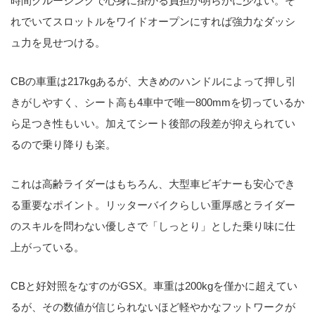
時間クルージングで心身に掛かる負担が明らかに少ない。そ
れでいてスロットルをワイドオープンにすれば強力なダッシ
ュ力を見せつける。
CBの車重は217kgあるが、大きめのハンドルによって押し引
きがしやすく、シート高も4車中で唯一800mmを切っているか
ら足つき性もいい。加えてシート後部の段差が抑えられてい
るので乗り降りも楽。
これは高齢ライダーはもちろん、大型車ビギナーも安心でき
る重要なポイント。リッターバイクらしい重厚感とライダー
のスキルを問わない優しさで「しっとり」とした乗り味に仕
上がっている。
CBと好対照をなすのがGSX。車重は200kgを僅かに超えてい
るが、その数値が信じられないほど軽やかなフットワークが