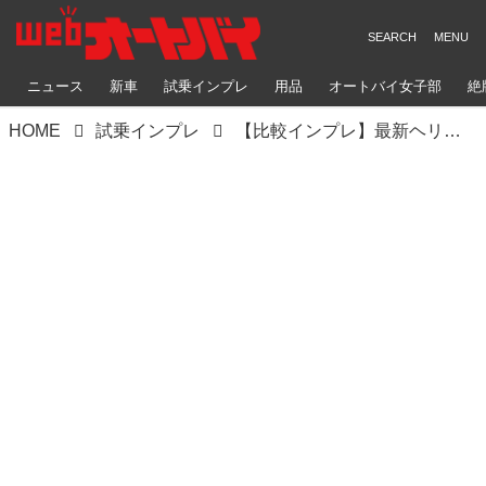
ニュース
新車
試乗インプレ
用品
オートバイ女子部
絶
HOME
試乗インプレ
【比較インプレ】最新ヘリテイジスポーツ4機種｜スズキ「GSX-8T/GSX-8TT」/ホンダ「CB1000F SE」/ヤマハ「XSR900 GP ABS」｜エンジン＆サス・スポーツ性能チェック・総合評価（太田安治）