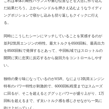
これは車体の剛性バランスや重心位置などを入念に作り込ん
だ結果だろう。上からハンドルを押さえ込むようなライディ
ングポジションで寝かし込みも切り返しもクイックに行え
る。
同時にこうしたシーンにマッチしていることを実感するのが
並列2気筒エンジンの特性。最大トルクを6500回転、最高出力
を8500回転で発揮するとあって、中回転域ではスロットルの
開閉に実に忠実に反応するから旋回力をコントロールしやす
い。
独特の乗り味になっているのがXSR。なにより3気筒エンジン
特有のパワー特性が刺激的で、6000回転程度まではスムーズ
に回るが、そこを超えるとググッとパワーが盛り上がり、1万
回転を超えるまで、ず太いトルク感を感じさせながら一気に
吹け上がっていく。