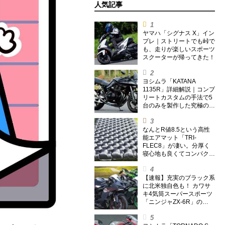
人気記事
ヤマハ「シグナス X」イン
プレ｜ストリートでも峠で
も、走りが楽しいスポーツ
スクーターが帰ってきた！
ヨシムラ「KATANA
1135R」詳細解説｜コンプ
リートカスタムの手法で5
台のみを製作した究極の銘
刀【ヨシムラ伝】
なんとR値8.5という高性
能エアマット「TRI-
FLEC8」が凄い。分厚く
寝心地も良くてコンパクト
なオールシーズン対応マッ
トを試してみた〈若林浩志
のスーパー・カブカブ・ダ
【速報】充実のブラック系
イアリーズ Vol.385〉
に北米独自色も！ カワサ
キ4気筒スーパースポーツ
「ニンジャZX-6R」の
2027年モデルを発表、2気
筒ニンジャも出たよ【海