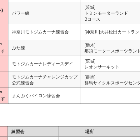
[茨城]
木)
パワー練
トミンモーターランド
)
Bコース
神奈川モトジムカーナ練習会
[神奈川]大井松田カートラン
P
[栃木]
ぶた練
ます
那須モータースポーツラン
[茨城]
モトジムカーナレディースデイ
レオンサーキット
モトジムカーナチャレンジカップ
[群馬]
公式練習会
群馬サイクルスポーツセン
P
まんぷくパイロン練習会
ます
練習会
場所