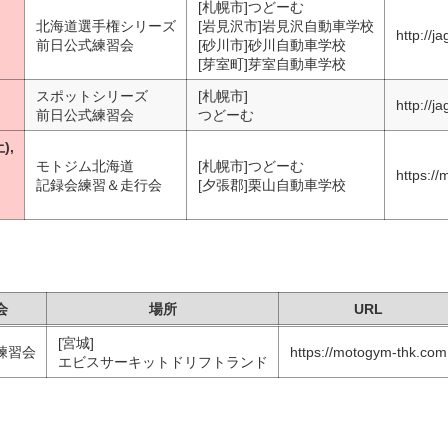
[札幌市]つどーむ
北海道選手権シリーズ
[岩見沢市]岩見沢自動車学校
http://j
前日公式練習会
[砂川市]砂川自動車学校
[芽室町]芽室自動車学校
スポットシリーズ
[札幌市]
http://j
前日公式練習会
つどーむ
),
モトジム北海道
[札幌市]つどーむ
https:/
記録会練習＆走行会
[夕張郡]栗山自動車学校
会
場所
URL
[宮城]
練習会
https://motogym-thk.com
エビスサーキットドリフトランド