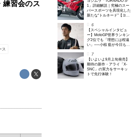
外】
ヨシムラ「TORNADO S-
会・練習会のス
1」詳細解説｜究極のスー
パースポーツを具現化した
新たな“トルネード”【ヨシ
ムラ伝】
【スペシャルインタビュ
ー】MotoGP世界ランキン
グ2位でも「理想には程遠
い」──小椋 藍が今日も走
ース
り続ける理由
【いよいよ9月上旬発売】
期待の新作・アライ「X-
SNC」の実力をサーキッ
トで先行体験！