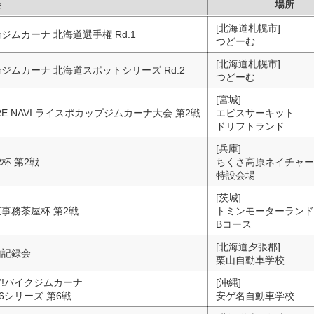
会
場所
[北海道札幌市]
ジムカーナ 北海道選手権 Rd.1
つどーむ
[北海道札幌市]
ジムカーナ 北海道スポットシリーズ Rd.2
つどーむ
[宮城]
RE NAVI ライスポカップジムカーナ大会 第2戦
エビスサーキット
ドリフトランド
[兵庫]
R杯 第2戦
ちくさ高原ネイチャー
特設会場
[茨城]
事務茶屋杯 第2戦
トミンモーターランド
Bコース
[北海道夕張郡]
山記録会
栗山自動車学校
Y!バイクジムカーナ
[沖縄]
26シリーズ 第6戦
安ゲ名自動車学校