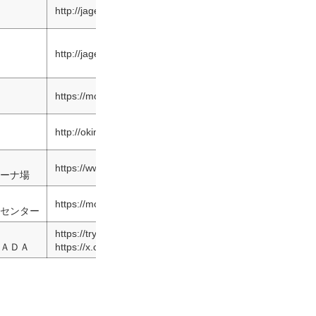
http://jage-h.sakura.ne.jp
http://jage.jpn.org/
https://motogymhokkaido.amebaownd.com
http://okinawajim.web.fc2.com
https://www.safetybike.jp
ーナ場
https://motogymkhana-challengecup.jp
センター
https://trygymkhana.amebaownd.com
ＡＤＡ
https://x.com/MSGC1806