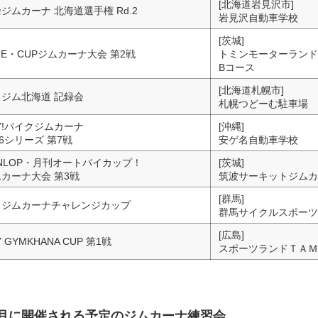
[北海道岩見沢市]
ジムカーナ 北海道選手権 Rd.2
岩見沢自動車学校
[茨城]
GE・CUPジムカーナ大会 第2戦
トミンモーターランド
Bコース
[北海道札幌市]
ジム北海道 記録会
札幌つどーむ駐車場
Y!バイクジムカーナ
[沖縄]
26シリーズ 第7戦
安ゲ名自動車学校
NLOP・月刊オートバイカップ！
[茨城]
カーナ大会 第3戦
筑波サーキットジムカ
[群馬]
トジムカーナチャレンジカップ
群馬サイクルスポーツ
[広島]
Y GYMKHANA CUP 第1戦
スポーツランドＴＡＭ
～7月に開催される予定のジムカーナ練習会