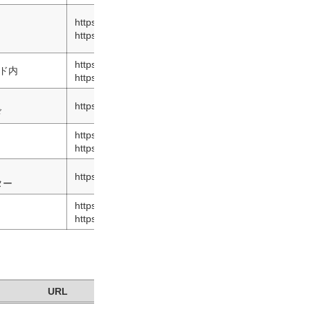
https://powerband-kimura.com
https://twitter.com/PBK78889160
https://kanagawa-motojimuya.amebaownd.com
ド内
https://twitter.com/MotogymKanagawa
https://ameblo.jp/pig-on-the/
ド
https://sites.google.com/view/motogymkhana-ladiesd
https://twitter.com/MLadiesdayRR
https://motogymkhana-challengecup.jp
ター
https://manpuku-pylon-practice.info
https://twitter.com/ManpukuPractice
URL