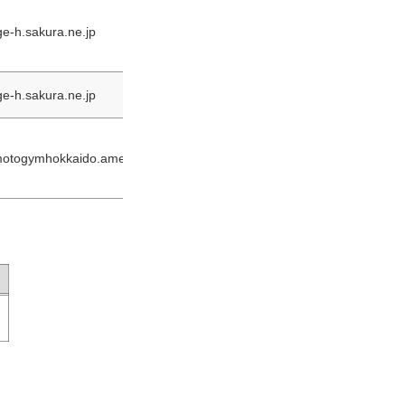
age-h.sakura.ne.jp
age-h.sakura.ne.jp
/motogymhokkaido.amebaownd.com