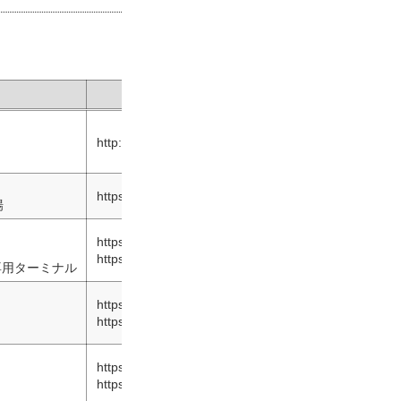
URL
http://jage.jpn.org/
https://www.safetybike.jp
場
https://umigame.amebaownd.com
https://twitter.com/umigameRR
専用ターミナル
https://sato-motogym-khana.info
https://twitter.com/satokhana
https://ray-gymkhana.1net.jp
https://twitter.com/toho813