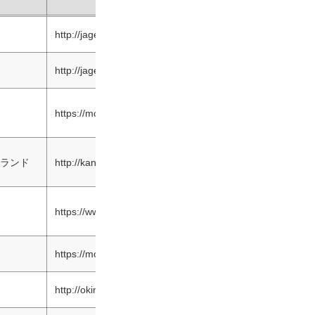
URL
http://jage-h.sakura.ne.jp
http://jage-h.sakura.ne.jp
https://motogym-thk.com
ランド
http://kansaipylon.com
https://www.kanto-gymcyaya.info
https://motogymhokkaido.amebaownd.com
http://okinawajim.web.fc2.com