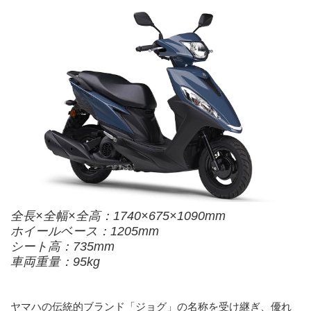
全長×全幅×全高：1740×675×1090mm
ホイールベース：1205mm
シート高：735mm
車両重量：95kg
ヤマハの伝統的ブランド「ジョグ」の名称を受け継ぎ、優れ