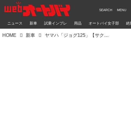
ニュース
新車
試乗インプレ
用品
オートバイ女子部
絶
HOME
新車
ヤマハ「ジョグ125」【サクッと読める！2026年モデル国産車図鑑】