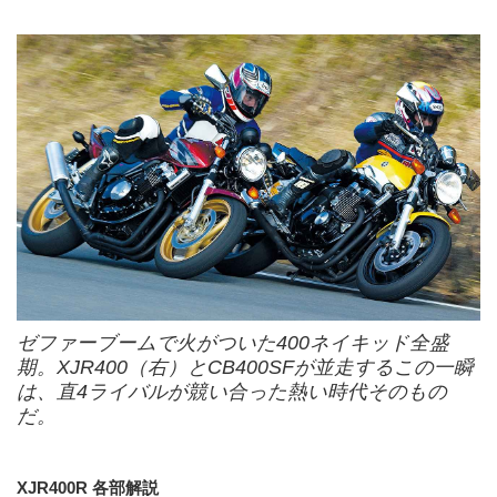
ゼファーブームで火がついた400ネイキッド全盛
期。XJR400（右）とCB400SFが並走するこの一瞬
は、直4ライバルが競い合った熱い時代そのもの
だ。
XJR400R 各部解説