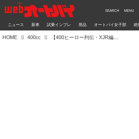
ニュース
新車
試乗インプレ
用品
オートバイ女子部
絶
HOME
400cc
【400ヒーロー列伝・XJR編】ヤマハ「XJR400R」（1996）「XJR400R II」（1996）