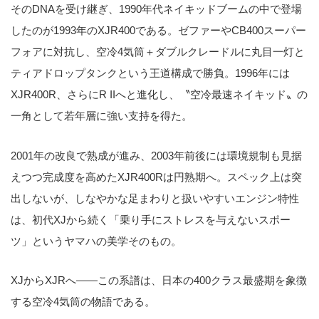
そのDNAを受け継ぎ、1990年代ネイキッドブームの中で登場
したのが1993年のXJR400である。ゼファーやCB400スーパー
フォアに対抗し、空冷4気筒＋ダブルクレードルに丸目一灯と
ティアドロップタンクという王道構成で勝負。1996年には
XJR400R、さらにR IIへと進化し、〝空冷最速ネイキッド〟の
一角として若年層に強い支持を得た。
2001年の改良で熟成が進み、2003年前後には環境規制も見据
えつつ完成度を高めたXJR400Rは円熟期へ。スペック上は突
出しないが、しなやかな足まわりと扱いやすいエンジン特性
は、初代XJから続く「乗り手にストレスを与えないスポー
ツ」というヤマハの美学そのもの。
XJからXJRへ――この系譜は、日本の400クラス最盛期を象徴
する空冷4気筒の物語である。