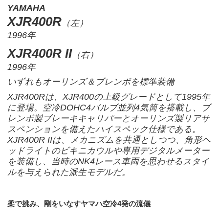
YAMAHA
XJR400R
（左）
1996年
XJR400R II
（右）
1996年
いずれもオーリンズ＆ブレンボを標準装備
XJR400Rは、XJR400の上級グレードとして1995年
に登場。空冷DOHC4バルブ並列4気筒を搭載し、ブ
レンボ製ブレーキキャリパーとオーリンズ製リアサ
スペンションを備えたハイスペック仕様である。
XJR400R IIは、メカニズムを共通としつつ、角形ヘ
ッドライトのビキニカウルや専用デジタルメーター
を装備し、当時のNK4レース車両を思わせるスタイ
ルを与えられた派生モデルだ。
柔で挑み、剛をいなすヤマハ空冷4発の流儀