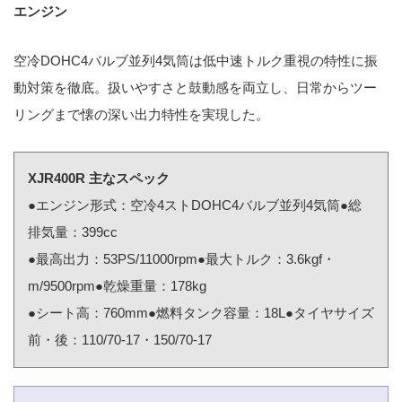
エンジン
空冷DOHC4バルブ並列4気筒は低中速トルク重視の特性に振
動対策を徹底。扱いやすさと鼓動感を両立し、日常からツー
リングまで懐の深い出力特性を実現した。
XJR400R 主なスペック
●エンジン形式：空冷4ストDOHC4バルブ並列4気筒●総
排気量：399cc
●最高出力：53PS/11000rpm●最大トルク：3.6kgf・
m/9500rpm●乾燥重量：178kg
●シート高：760mm●燃料タンク容量：18L●タイヤサイズ
前・後：110/70-17・150/70-17