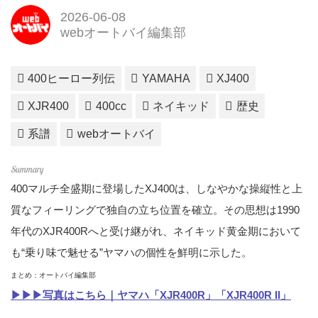
2026-06-08
webオートバイ編集部
400ヒーロー列伝
YAMAHA
XJ400
XJR400
400cc
ネイキッド
歴史
系譜
webオートバイ
400マルチ全盛期に登場したXJ400は、しなやかな操縦性と上
質なフィーリングで独自の立ち位置を確立。その思想は1990
年代のXJR400Rへと受け継がれ、ネイキッド黄金期において
も“乗り味で魅せる”ヤマハの個性を鮮明に示した。
まとめ：オートバイ編集部
▶▶▶写真はこちら｜ヤマハ「XJR400R」「XJR400R II」