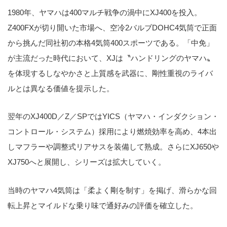
1980年、ヤマハは400マルチ戦争の渦中にXJ400を投入。
Z400FXが切り開いた市場へ、空冷2バルブDOHC4気筒で正面
から挑んだ同社初の本格4気筒400スポーツである。「中免」
が主流だった時代において、XJは〝ハンドリングのヤマハ〟
を体現するしなやかさと上質感を武器に、剛性重視のライバ
ルとは異なる価値を提示した。
翌年のXJ400D／Z／SPではYICS（ヤマハ・インダクション・
コントロール・システム）採用により燃焼効率を高め、4本出
しマフラーや調整式リアサスを装備して熟成。さらにXJ650や
XJ750へと展開し、シリーズは拡大していく。
当時のヤマハ4気筒は「柔よく剛を制す」を掲げ、滑らかな回
転上昇とマイルドな乗り味で通好みの評価を確立した。