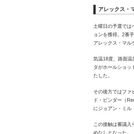
アレックス・
土曜日の予選ではペドロ
ョンを獲得。2番手にフ
アレックス・マルケス（B
気温18度、路面温
タがホールショットを
たした。
その後方ではファビオ・
ド・ビンダー（Red 
にジョアン・ミル（H
この接触は審議入
めなしとなった。