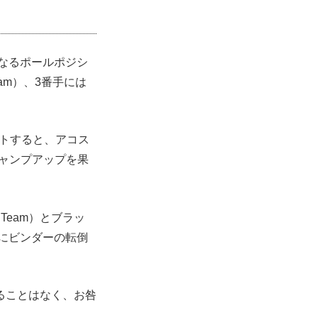
季初となるポールポジシ
Team）、3番手には
ートすると、アコス
にジャンプアップを果
g Team）とブラッ
。さらにビンダーの転倒
。
ることはなく、お咎