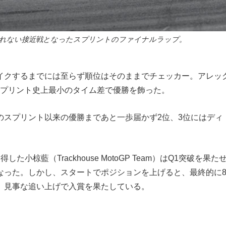
れない接近戦となったスプリントのファイナルラップ。
イクするまでには至らず順位はそのままでチェッカー。アレッ
うスプリント史上最小のタイム差で優勝を飾った。
のスプリント以来の優勝まであと一歩届かず2位、3位にはディ
した小椋藍（Trackhouse MotoGP Team）はQ1突破を果
なった。しかし、スタートでポジションを上げると、最終的に
。見事な追い上げで入賞を果たしている。