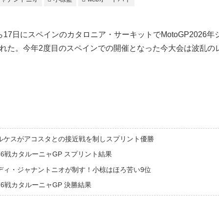
から17日にスペインのカタロニア・サーキットでMotoGP2026
われた。今年2度目のスペインでの開催となった今大会は波乱の
ルケスがアコスタとの接近戦を制しスプリント優勝
GP 第6戦カタルーニャGP スプリント結果
ディ・ジャナントニオが制す！小椋はほろ苦い9位
P 第6戦カタルーニャGP 決勝結果