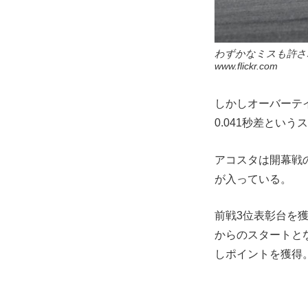
わずかなミスも許さ
www.flickr.com
しかしオーバーテ
0.041秒差とい
アコスタは開幕戦
が入っている。
前戦3位表彰台を獲得
からのスタートと
しポイントを獲得