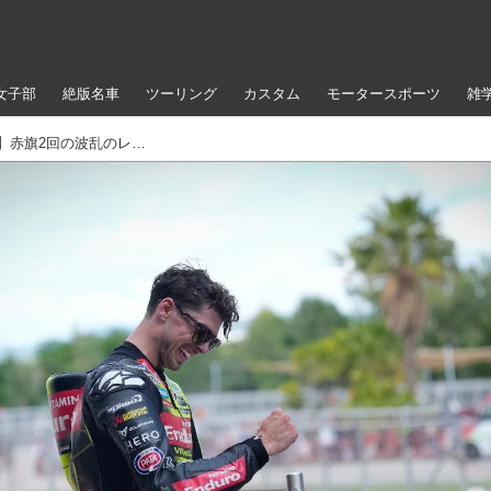
女子部
絶版名車
ツーリング
カスタム
モータースポーツ
雑
【2026 MotoGP 第6戦カタルーニャGP】赤旗2回の波乱のレースをディ・ジャナントニオが制す