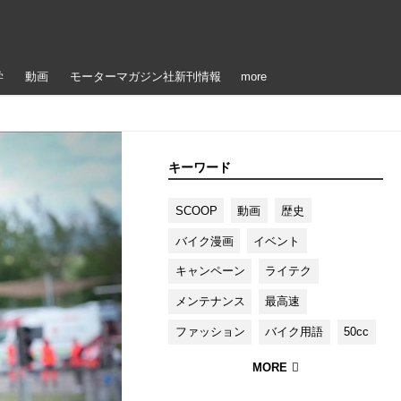
学
動画
モーターマガジン社新刊情報
more
キーワード
SCOOP
動画
歴史
バイク漫画
イベント
キャンペーン
ライテク
メンテナンス
最高速
ファッション
バイク用語
50cc