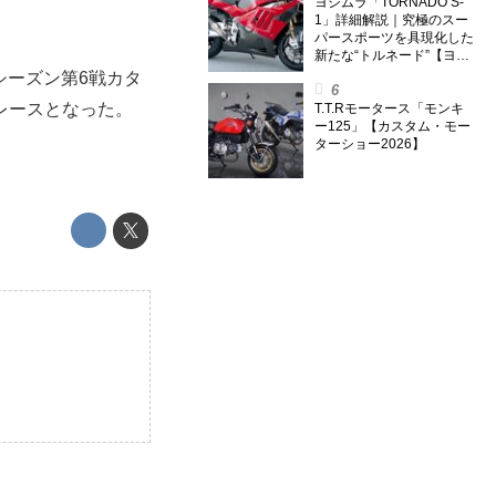
外】
ヨシムラ「TORNADO S-
1」詳細解説｜究極のスー
パースポーツを具現化した
新たな“トルネード”【ヨシ
ムラ伝】
年シーズン第6戦カタ
レースとなった。
T.T.Rモータース「モンキ
ー125」【カスタム・モー
ターショー2026】