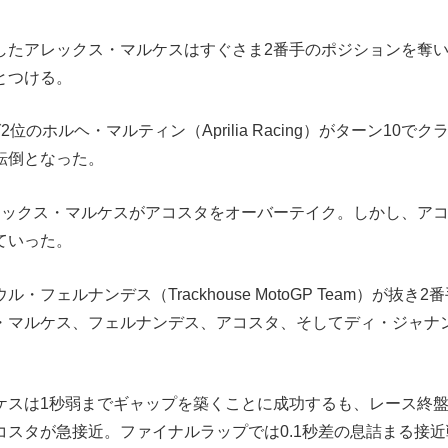
したアレックス・マルケスはすぐさま2番手のポジションを奪
とつける。
位のホルヘ・マルティン（Aprilia Racing）がターン10で
転倒となった。
レックス・マルケスがアコスタをオーバーテイク。しかし、ア
ていった。
・フェルナンデス（Trackhouse MotoGP Team）が抜き
・マルケス、フェルナンデス、アコスタ、そしてディ・ジャナ
。
ケスは1秒弱までギャップを築くことに成功するも、レース終盤
コスタが急接近。ファイナルラップでは0.1秒差の息詰まる接