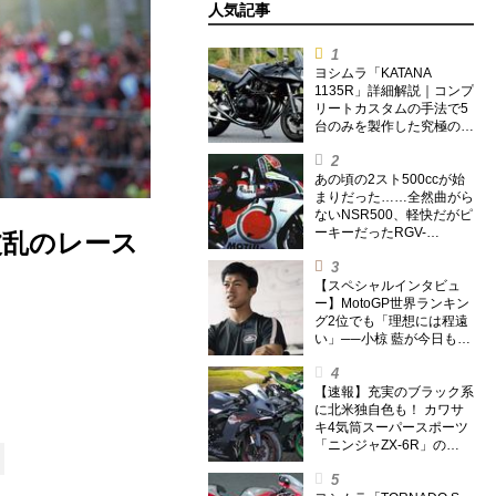
人気記事
ヨシムラ「KATANA
1135R」詳細解説｜コンプ
リートカスタムの手法で5
台のみを製作した究極の銘
刀【ヨシムラ伝】
あの頃の2スト500ccが始
まりだった……全然曲がら
ないNSR500、軽快だがピ
ーキーだったRGV-
の波乱のレース
Γ500【ノブ青木のA.M.R.
(アオキマニアックレーシ
ング) Vol.1】
【スペシャルインタビュ
ー】MotoGP世界ランキン
グ2位でも「理想には程遠
い」──小椋 藍が今日も走
り続ける理由
【速報】充実のブラック系
に北米独自色も！ カワサ
キ4気筒スーパースポーツ
「ニンジャZX-6R」の
2027年モデルを発表、2気
筒ニンジャも出たよ【海