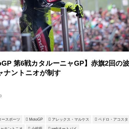
MotoGP 第6戦カタルーニャGP】赤旗2回
ャナントニオが制す
9
タースポーツ
MotoGP
アレックス・マルケス
ペドロ・アコスタ
ジャナントニオ
小椋藍
webオートバイ