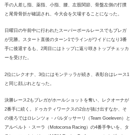
手の人差し指、薬指、小指、腰、左股関節、骨盤左側の打撲
と尾骨骨折が確認され、今大会を欠場することになった。
日曜日の午前中に行われたスーパーポールレースでもブレガ
が完勝。スタート直後のターン1でラインがワイドになり3番
手に後退するも、2周目にはトップに返り咲きトップチェッカ
ーを受けた。
2位にレクオナ、3位にはモンテッラが続き、表彰台はレース1
と同じ顔ぶれとなった。
決勝レース2もブレガがホールショットを奪い、レクオーナが
2番手に続く。ドゥカティワークスの2台が抜け出すなか、そ
の後ろではロレンツォ・バルダッサーリ（Team Goeleven）と
アルベルト・スーラ（Motocorsa Racing）の4番手争いを、タ