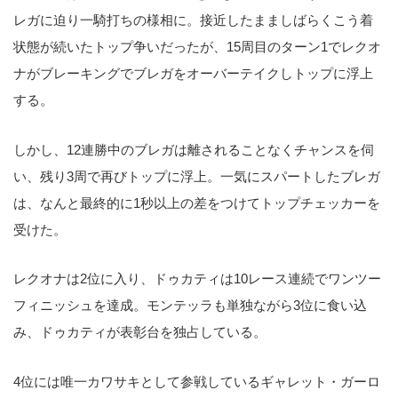
レガに迫り一騎打ちの様相に。接近したまましばらくこう着
状態が続いたトップ争いだったが、15周目のターン1でレクオ
ナがブレーキングでブレガをオーバーテイクしトップに浮上
する。
しかし、12連勝中のブレガは離されることなくチャンスを伺
い、残り3周で再びトップに浮上。一気にスパートしたブレガ
は、なんと最終的に1秒以上の差をつけてトップチェッカーを
受けた。
レクオナは2位に入り、ドゥカティは10レース連続でワンツー
フィニッシュを達成。モンテッラも単独ながら3位に食い込
み、ドゥカティが表彰台を独占している。
4位には唯一カワサキとして参戦しているギャレット・ガーロ