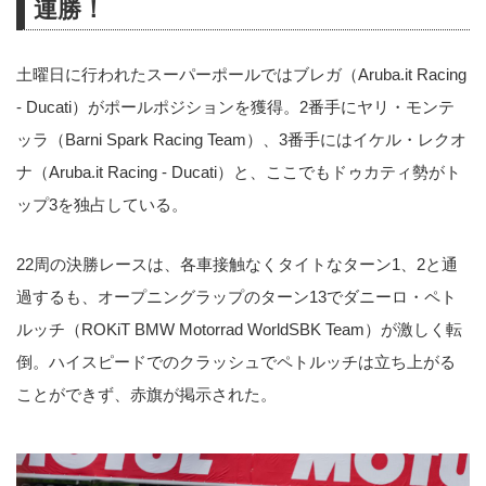
連勝！
土曜日に行われたスーパーポールではブレガ（Aruba.it Racing
- Ducati）がポールポジションを獲得。2番手にヤリ・モンテ
ッラ（Barni Spark Racing Team）、3番手にはイケル・レクオ
ナ（Aruba.it Racing - Ducati）と、ここでもドゥカティ勢がト
ップ3を独占している。
22周の決勝レースは、各車接触なくタイトなターン1、2と通
過するも、オープニングラップのターン13でダニーロ・ペト
ルッチ（ROKiT BMW Motorrad WorldSBK Team）が激しく転
倒。ハイスピードでのクラッシュでペトルッチは立ち上がる
ことができず、赤旗が掲示された。