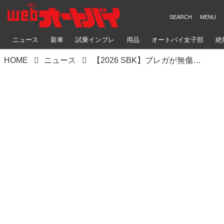
ニュース
新車
試乗インプレ
用品
オートバイ女子部
絶
HOME
ニュース
【2026 SBK】ブレガが無傷の開幕15連勝達成