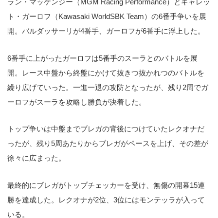
ラン・マッケンジー（MGM Racing Performance）とギャレッ
ト・ガーロフ（Kawasaki WorldSBK Team）の6番手争いを展
開。バルダッサーリが4番手、ガーロフが6番手に浮上した。
6番手に上がったガーロフは5番手のスーラとのバトルを展
開。レース中盤から終盤にかけて抜きつ抜かれつのバトルを
繰り広げていった。一進一退の攻防となったが、残り2周でガ
ーロフがスーラを攻略し勝負が決着した。
トップ争いは中盤までブレガの背後につけていたレクオナだ
ったが、残り5周あたりからブレガがペースを上げ、その差が
徐々に広まった。
最終的にブレガがトップチェッカーを受け、無傷の開幕15連
勝を達成した。レクオナが2位、3位にはモンテッラが入って
いる。