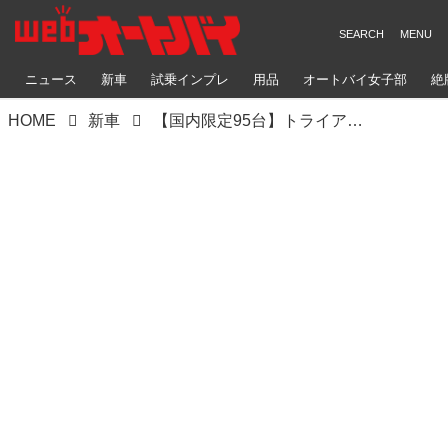
ニュース
新車
試乗インプレ
用品
オートバイ女子部
絶
HOME
新車
【国内限定95台】トライアンフ「Street Triple 765 Moto2™ Edition」レース由来の装備を持つプレミアムな一台