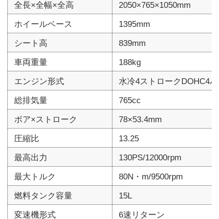
全長×全幅×全高
2050×765×1050mm
ホイールベース
1395mm
シート高
839mm
車両重量
188kg
エンジン形式
水冷4ストロークDOHC4
総排気量
765cc
ボア×ストローク
78×53.4mm
圧縮比
13.25
最高出力
130PS/12000rpm
最大トルク
80N・m/9500rpm
燃料タンク容量
15L
変速機形式
6速リターン