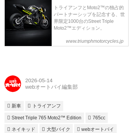
トライアンフとMoto2™の独占的
パートナーシップを記念する、世
界限定1000台のStreet Triple
Moto2™エディション。
www.triumphmotorcycles.jp
2026-05-14
webオートバイ編集部
新車
トライアンフ
Street Triple 765 Moto2™ Edition
765cc
ネイキッド
大型バイク
webオートバイ