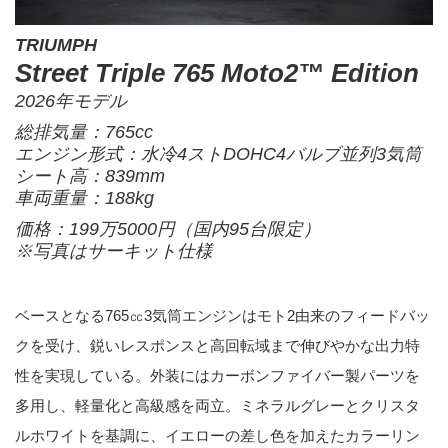
TRIUMPH
Street Triple 765 Moto2™ Edition
2026年モデル
総排気量：765cc
エンジン形式：水冷4ストDOHC4バルブ並列3気筒
シート高：839mm
車両重量：188kg
価格：199万5000円（国内95台限定）
※写真はサーキット仕様
ベースとなる765㏄3気筒エンジンはモト2由来のフィードバッ
クを受け、鋭いレスポンスと高回転域まで伸びやかな出力特
性を実現している。外装にはカーボンファイバー製パーツを
多用し、軽量化と高級感を両立。ミネラルグレーとクリスタ
ルホワイトを基調に、イエローの差し色を加えたカラーリン