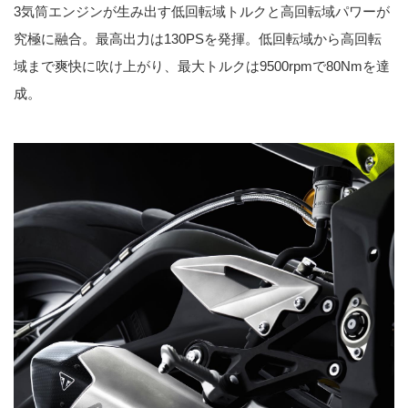
3気筒エンジンが生み出す低回転域トルクと高回転域パワーが
究極に融合。最高出力は130PSを発揮。低回転域から高回転
域まで爽快に吹け上がり、最大トルクは9500rpmで80Nmを達
成。