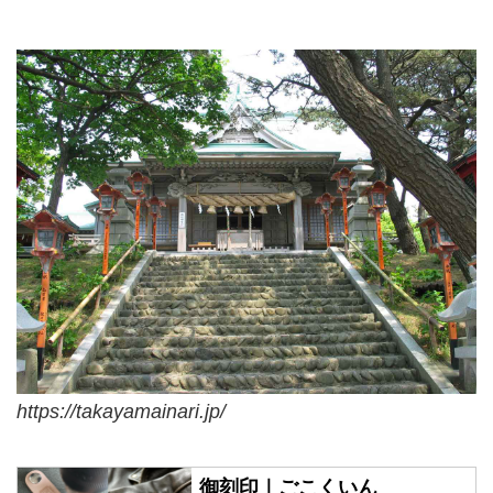
https://takayamainari.jp/
御刻印｜ごこくいん