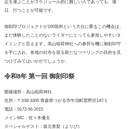
足を運ぶことがスケジュール的に難しい人であっても、後
日、打つことが可能です。
御刻印プロジェクトが100箇所という大台に乗るこの機会は、
まだ体験したことのないライダーにとっても参加しやすいタ
イミングと言えます。高山稲荷神社への参拝を機に御刻印守
を手に入れ、各地の社寺を巡る新たなツーリングの目的を見
つけてみてはいかがでしょうか。
令和8年 第一回 御刻印祭
開催場所：高山稲荷神社
住所：〒038-3305 青森県つがる市牛潟町鷲野沢147-1
電話：0173-56-2015
メインMC：佐々木優太
スペシャルゲスト：坂元誉梨（よりぴ）