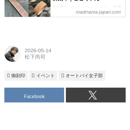
御刻印（ごこくいん）とは、革製
roadmania-japan.com
のお守りに参拝の証として各神社
仏閣毎の刻印を打てる印のことを
いいます。あたらしい旅の目的や
楽しみの一つとして提案します！
2026-05-14
松下尚司
御刻印
イベント
オートバイ女子部
Facebook