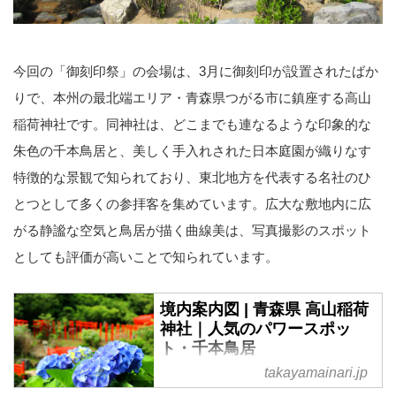
今回の「御刻印祭」の会場は、3月に御刻印が設置されたばか
りで、本州の最北端エリア・青森県つがる市に鎮座する高山
稲荷神社です。同神社は、どこまでも連なるような印象的な
朱色の千本鳥居と、美しく手入れされた日本庭園が織りなす
特徴的な景観で知られており、東北地方を代表する名社のひ
とつとして多くの参拝客を集めています。広大な敷地内に広
がる静謐な空気と鳥居が描く曲線美は、写真撮影のスポット
としても評価が高いことで知られています。
境内案内図 | 青森県 高山稲荷
神社｜人気のパワースポッ
ト・千本鳥居
takayamainari.jp
青森県つがる市の高山の地にある