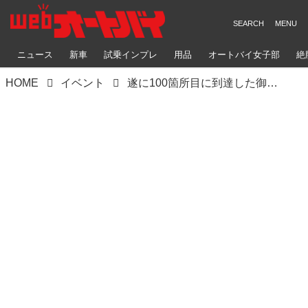
ニュース
新車
試乗インプレ
用品
オートバイ女子部
絶
HOME
イベント
遂に100箇所目に到達した御刻印 「御刻印祭」は5月24日に青森県の高山稲荷神社で開催