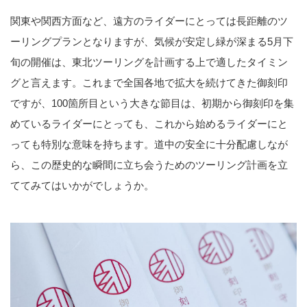
五穀豊穣、海上安全、商売繁盛の
神様としての霊験あらたかな神
関東や関西方面など、遠方のライダーにとっては長距離のツ
社。鎌倉から室町時代にかけて、
ーリングプランとなりますが、気候が安定し緑が深まる5月下
豪族・安藤氏によって境内社であ
旬の開催は、東北ツーリングを計画する上で適したタイミン
る三王神社を創建されたことが始
まり。神様と人をつなぐ朱の道
グと言えます。これまで全国各地で拡大を続けてきた御刻印
「千本鳥居」は観光・パワースポ
ですが、100箇所目という大きな節目は、初期から御刻印を集
ットとしても人気です。
めているライダーにとっても、これから始めるライダーにと
っても特別な意味を持ちます。道中の安全に十分配慮しなが
ら、この歴史的な瞬間に立ち会うためのツーリング計画を立
ててみてはいかがでしょうか。