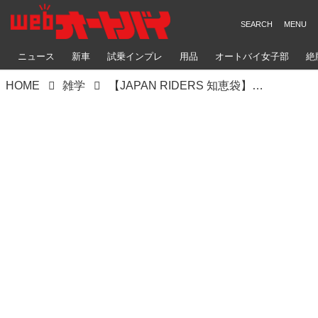
ニュース
新車
試乗インプレ
用品
オートバイ女子部
絶
HOME
雑学
【JAPAN RIDERS 知恵袋】胸部プロテクターを装着しよう！