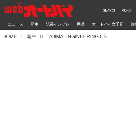
ニュース
新車
試乗インプレ
用品
オートバイ女子部
絶
HOME
新車
TAJIMA ENGINEERING CBX（ホンダCBX）往年のGPマシンRC166のスタイルを投影しつつ現代化【Heritage&Legends】