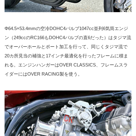
Φ64.5×53.4mmの空冷DOHC4バルブ1047cc並列6気筒エンジ
ン（249ccのRC166もDOHC4バルブの直6だった）はタジマ流
でオーバーホールとポート加工を行って、同じくタジマ流で
20カ所見当の補強と17インチ最適化を行ったフレームに積ま
れる。エンジンハンガーはOVER CLASSICS、フレームスラ
イダーにはOVER RACING製を使う。