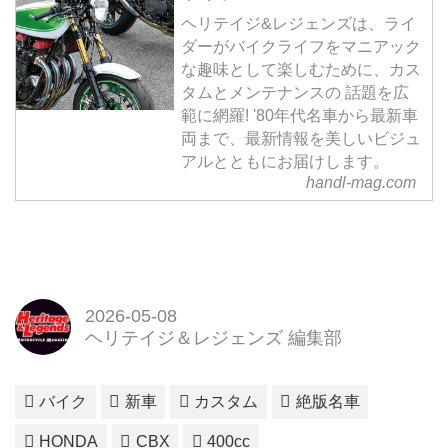
ヘリテイジ&レジェンズは、ライ
ダーがバイクライフをマニアック
な趣味として楽しむために、カス
タムとメンテナンスの 話題を広
範に網羅! '80年代名車から最新車
両まで、最新情報を美しいビジュ
アルとともにお届けします。
handl-mag.com
2026-05-08
ヘリテイジ＆レジェンズ 編集部
バイク
新車
カスタム
絶版名車
HONDA
CBX
400cc