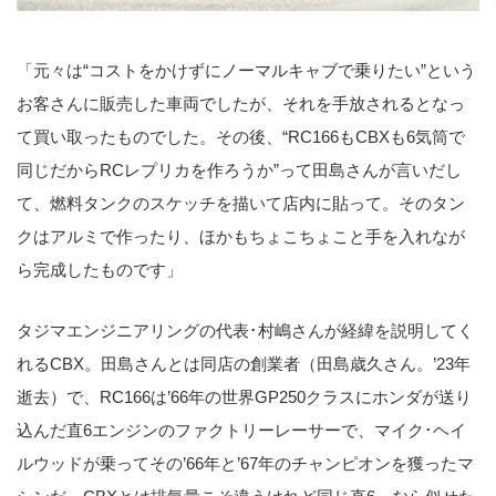
「元々は“コストをかけずにノーマルキャブで乗りたい”という
お客さんに販売した車両でしたが、それを手放されるとなっ
て買い取ったものでした。その後、“RC166もCBXも6気筒で
同じだからRCレプリカを作ろうか”って田島さんが言いだし
て、燃料タンクのスケッチを描いて店内に貼って。そのタン
クはアルミで作ったり、ほかもちょこちょこと手を入れなが
ら完成したものです」
タジマエンジニアリングの代表･村嶋さんが経緯を説明してく
れるCBX。田島さんとは同店の創業者（田島歳久さん。’23年
逝去）で、RC166は’66年の世界GP250クラスにホンダが送り
込んだ直6エンジンのファクトリーレーサーで、マイク･ヘイ
ルウッドが乗ってその’66年と’67年のチャンピオンを獲ったマ