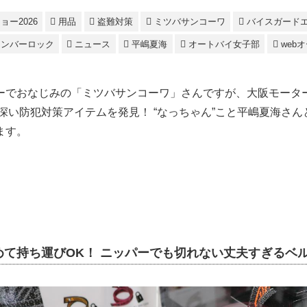
ー2026
用品
盗難対策
ミツバサンコーワ
バイスガード
ナンバーロック
ニュース
平嶋夏海
オートバイ女子部
web
ーでおなじみの「ミツバサンコーワ」さんですが、大阪モータ
味深い防犯対策アイテムを発見！ “なっちゃん”こと平嶋夏海さ
ます。
めて持ち運びOK！ ニッパーでも切れない丈夫すぎるベ