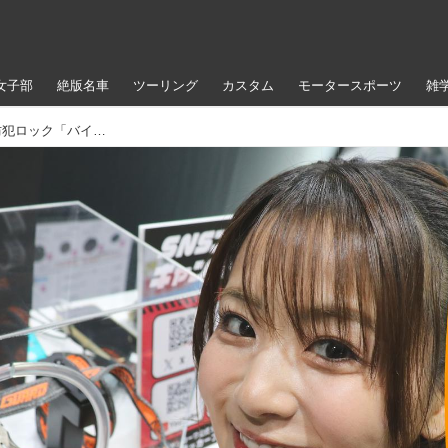
女子部
絶版名車
ツーリング
カスタム
モータースポーツ
雑
“切れない”ベルト VS 平嶋夏海！ ベルト型防犯ロック「バイスガードエア」が進化｜ナンバーロック付きで持ち運びも楽々