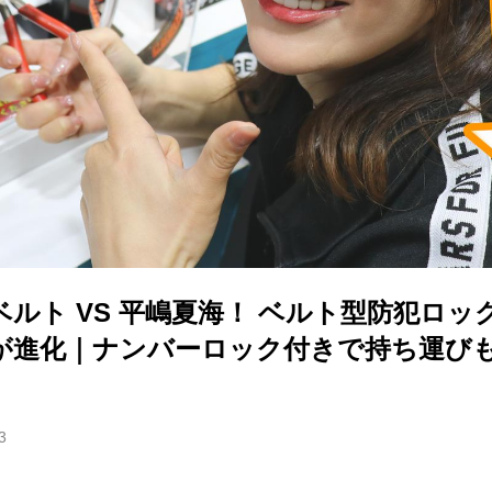
ベルト VS 平嶋夏海！ ベルト型防犯ロ
が進化｜ナンバーロック付きで持ち運び
3