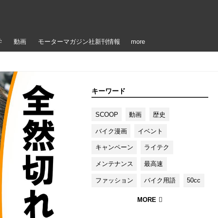
学
動画
モーターマガジン社新刊情報
more
キーワード
SCOOP
動画
歴史
バイク漫画
イベント
キャンペーン
ライテク
メンテナンス
最高速
ファッション
バイク用語
50cc