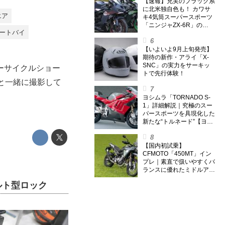
【速報】充実のブラック系
に北米独自色も！ カワサ
エア
キ4気筒スーパースポーツ
「ニンジャZX-6R」の
オートバイ
2027年モデルを発表、2気
筒ニンジャも出たよ【海
外】
【いよいよ9月上旬発売】
期待の新作・アライ「X-
SNC」の実力をサーキッ
ーサイクルショー
トで先行体験！
んと一緒に撮影して
ヨシムラ「TORNADO S-
1」詳細解説｜究極のスー
パースポーツを具現化した
新たな“トルネード”【ヨシ
ムラ伝】
【国内初試乗】
CFMOTO「450MT」イン
プレ｜素直で扱いやすくバ
ランスに優れたミドルアド
ベンチャー！
ルト型ロック