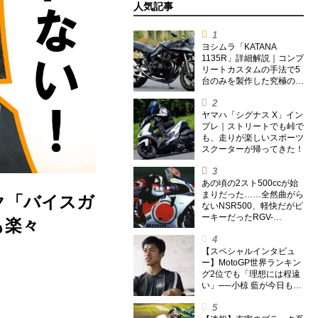
人気記事
ヨシムラ「KATANA
1135R」詳細解説｜コンプ
リートカスタムの手法で5
台のみを製作した究極の銘
刀【ヨシムラ伝】
ヤマハ「シグナス X」イン
プレ｜ストリートでも峠で
も、走りが楽しいスポーツ
スクーターが帰ってきた！
あの頃の2スト500ccが始
まりだった……全然曲がら
ック「バイスガ
ないNSR500、軽快だがピ
ーキーだったRGV-
も楽々
Γ500【ノブ青木のA.M.R.
(アオキマニアックレーシ
ング) Vol.1】
【スペシャルインタビュ
ー】MotoGP世界ランキン
グ2位でも「理想には程遠
い」──小椋 藍が今日も走
り続ける理由