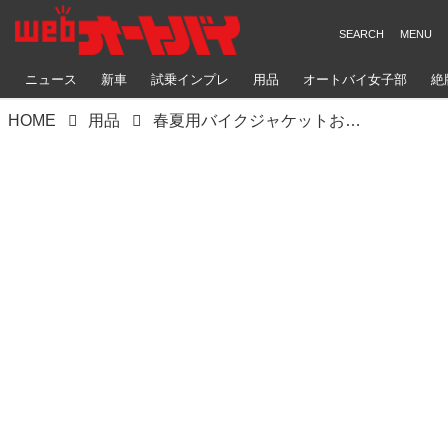
ニュース
新車
試乗インプレ
用品
オートバイ女子部
絶
HOME
用品
春夏用バイクジャケットおすすめ11選！ 選び方のコツを解説【バイク用品調査隊】