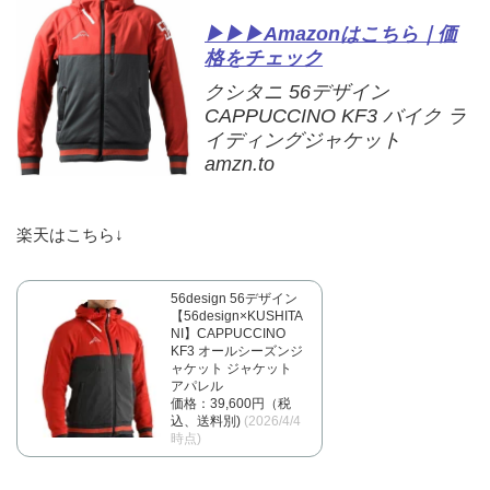
▶▶▶Amazonはこちら｜価
格をチェック
クシタニ 56デザイン
CAPPUCCINO KF3 バイク ラ
イディングジャケット
amzn.to
楽天はこちら↓
56design 56デザイン
【56design×KUSHITA
NI】CAPPUCCINO
KF3 オールシーズンジ
ャケット ジャケット
アパレル
価格：39,600円（税
込、送料別)
(2026/4/4
時点)