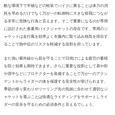
酷な環境下で半袖などの軽装でバイクに乗ることは体力の消
耗を早めるだけでなく万が一の転倒時に大きな怪我につなが
る非常に危険な行為と言えます。そこで重要になるのが専用
に設計された春夏用バイクジャケットの存在です。専用のジ
ャケットは走行風を効率よく衣服内に取り込み熱気を排出す
ることで熱中症のリスクを軽減する役割を担っています。
また強い紫外線から肌を守ることで日焼けによる疲労の蓄積
を防ぐ効果も期待できます。さらに重要な役割として肩や肘
や背中などにプロテクターを装備することで万が一のアクシ
デントからライダーの体を保護する安全性が挙げられます。
季節の移り変わりやツーリング先の気候に合わせて適切なジ
ャケットを選ぶことは快適なライディングをサポートしライ
ダーの安全を守るための必須条件と言えるでしょう。