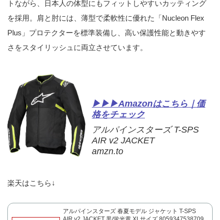
トながら、日本人の体型にもフィットしやすいカッティング
を採用。肩と肘には、薄型で柔軟性に優れた「Nucleon Flex
Plus」プロテクターを標準装備し、高い保護性能と動きやす
さをスタイリッシュに両立させています。
▶▶▶Amazonはこちら｜価
格をチェック
アルパインスターズ T-SPS
AIR v2 JACKET
amzn.to
楽天はこちら↓
アルパインスターズ 春夏モデル ジャケット T-SPS
AIR v2 JACKET 黒/蛍光黄 XLサイズ 8059347538709