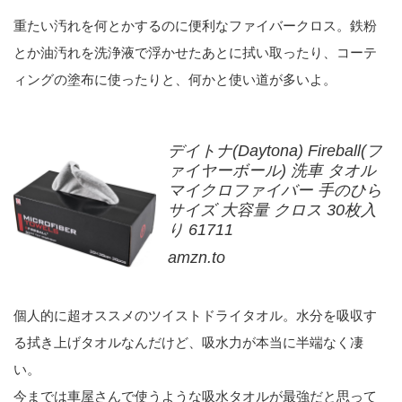
重たい汚れを何とかするのに便利なファイバークロス。鉄粉
とか油汚れを洗浄液で浮かせたあとに拭い取ったり、コーテ
ィングの塗布に使ったりと、何かと使い道が多いよ。
デイトナ(Daytona) Fireball(フ
ァイヤーボール) 洗車 タオル
マイクロファイバー 手のひら
サイズ 大容量 クロス 30枚入
り 61711
amzn.to
個人的に超オススメのツイストドライタオル。水分を吸収す
る拭き上げタオルなんだけど、吸水力が本当に半端なく凄
い。
今までは車屋さんで使うような吸水タオルが最強だと思って