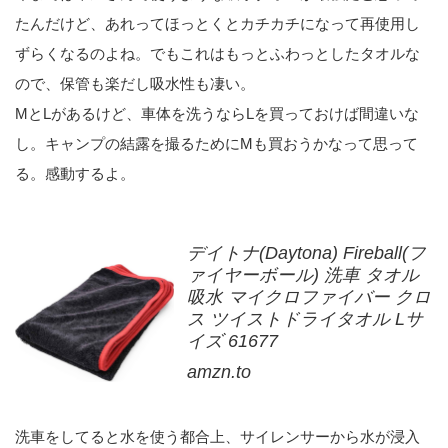
たんだけど、あれってほっとくとカチカチになって再使用し
ずらくなるのよね。でもこれはもっとふわっとしたタオルな
ので、保管も楽だし吸水性も凄い。
MとLがあるけど、車体を洗うならLを買っておけば間違いな
し。キャンプの結露を撮るためにMも買おうかなって思って
る。感動するよ。
デイトナ(Daytona) Fireball(フ
ァイヤーボール) 洗車 タオル
吸水 マイクロファイバー クロ
ス ツイストドライタオル Lサ
イズ 61677
amzn.to
洗車をしてると水を使う都合上、サイレンサーから水が浸入