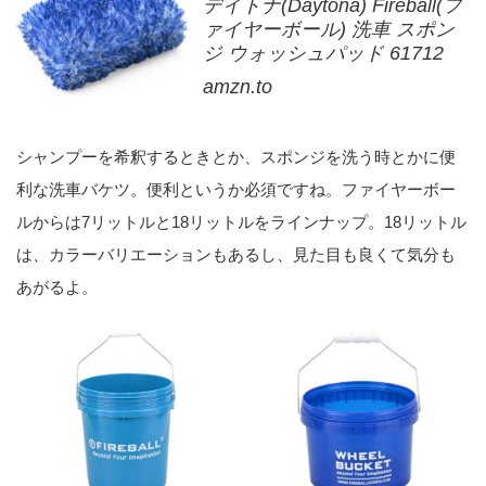
デイトナ(Daytona) Fireball(フ
ァイヤーボール) 洗車 スポン
ジ ウォッシュパッド 61712
amzn.to
シャンプーを希釈するときとか、スポンジを洗う時とかに便
利な洗車バケツ。便利というか必須ですね。ファイヤーボー
ルからは7リットルと18リットルをラインナップ。18リットル
は、カラーバリエーションもあるし、見た目も良くて気分も
あがるよ。