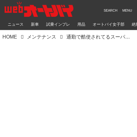
ニュース
新車
試乗インプレ
用品
オートバイ女子部
絶
HOME
メンテナンス
通勤で酷使されてるスーパーカブ110（JA44）のメンテナンス④。洗車で仕上げよう〈若林浩志のスーパー・カブカブ・ダイアリーズ Vol.370〉