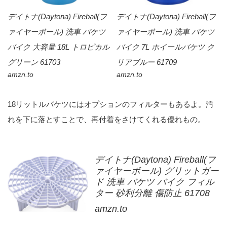
デイトナ(Daytona) Fireball(フ
デイトナ(Daytona) Fireball(フ
ァイヤーボール) 洗車 バケツ
ァイヤーボール) 洗車 バケツ
バイク 大容量 18L トロピカル
バイク 7L ホイールバケツ ク
グリーン 61703
リアブルー 61709
amzn.to
amzn.to
18リットルバケツにはオプションのフィルターもあるよ。汚
れを下に落とすことで、再付着をさけてくれる優れもの。
デイトナ(Daytona) Fireball(フ
ァイヤーボール) グリットガー
ド 洗車 バケツ バイク フィル
ター 砂利分離 傷防止 61708
amzn.to