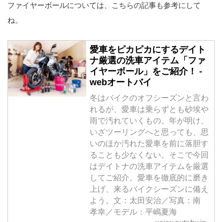
ファイヤーボールについては、こちらの記事も参考にして
ね。
愛車をピカピカにするデイト
ナ厳選の洗車アイテム「ファ
イヤーボール」をご紹介！ -
webオートバイ
冬はバイクのオフシーズンと言わ
れるが、愛車は乗らずとも砂埃や
雨で汚れていくもの。年が明け、
いざツーリングへと思っても、思
いのほか汚れた愛車を前に落胆す
ることも少なくない。そこで今回
はデイトナの洗車アイテムを厳選
してご紹介。愛車を徹底的に磨き
上げ、来るバイクシーズンに備え
よう。文：太田安治／写真：南
孝幸／モデル：平嶋夏海