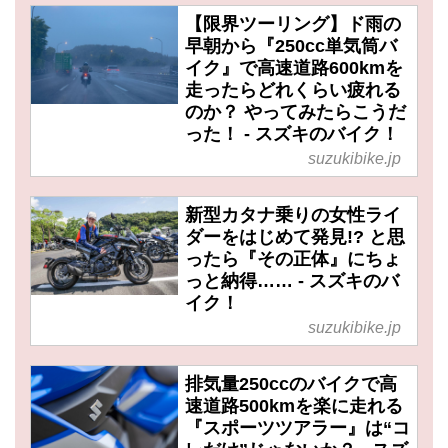
【限界ツーリング】ド雨の
早朝から『250cc単気筒バ
イク』で高速道路600kmを
走ったらどれくらい疲れる
のか？ やってみたらこうだ
った！ - スズキのバイク！
suzukibike.jp
新型カタナ乗りの女性ライ
ダーをはじめて発見!? と思
ったら『その正体』にちょ
っと納得…… - スズキのバ
イク！
suzukibike.jp
排気量250ccのバイクで高
速道路500kmを楽に走れる
『スポーツツアラー』は“コ