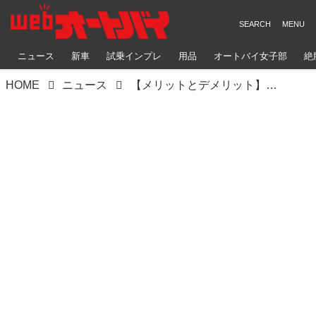
ニュース
新車
試乗インプレ
用品
オートバイ女子部
絶
HOME
ニュース
【メリットとデメリット】新型『隼』や『GSX-8T／8TT』に新搭載されたリチウムイオンバッテリー「エリーパワー」って何がスゴいの？【スズキのバイク！ の耳寄りニュース】