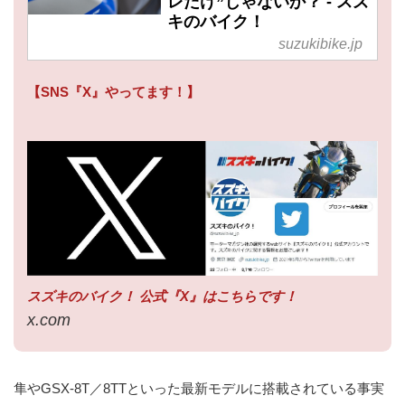
レだけ”じゃないか？ - スズ
キのバイク！
suzukibike.jp
【SNS『X』やってます！】
スズキのバイク！ 公式『X』はこちらです！
x.com
隼やGSX-8T／8TTといった最新モデルに搭載されている事実