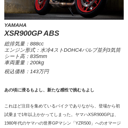
YAMAHA
XSR900GP ABS
総排気量：888cc
エンジン形式：水冷4ストDOHC4バルブ並列3気筒
シート高：835mm
車両重量：200kg
税込価格：143万円
あの頃に浸るもよし、新たな感性で挑むもよし
これほど注目を集めているバイクでありながら、登場から初
試乗まで1年以上かかってしまった。ヤマハXSR900GPは、
1980年代のヤマハの世界GPマシン「YZR500」へのオマージ