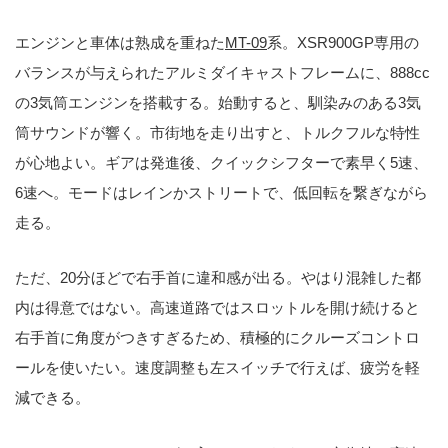
エンジンと車体は熟成を重ねた
MT-09
系。XSR900GP専用の
バランスが与えられたアルミダイキャストフレームに、888cc
の3気筒エンジンを搭載する。始動すると、馴染みのある3気
筒サウンドが響く。市街地を走り出すと、トルクフルな特性
が心地よい。ギアは発進後、クイックシフターで素早く5速、
6速へ。モードはレインかストリートで、低回転を繋ぎながら
走る。
ただ、20分ほどで右手首に違和感が出る。やはり混雑した都
内は得意ではない。高速道路ではスロットルを開け続けると
右手首に角度がつきすぎるため、積極的にクルーズコントロ
ールを使いたい。速度調整も左スイッチで行えば、疲労を軽
減できる。