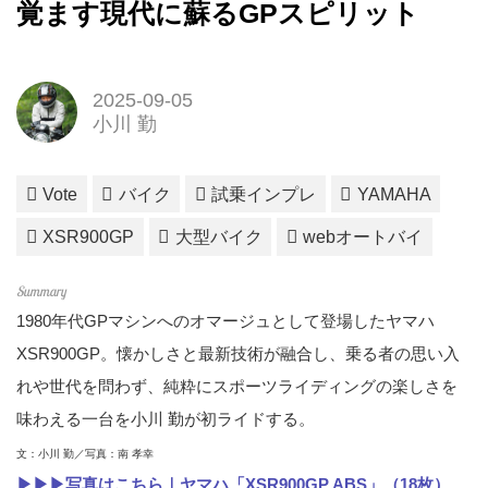
覚ます現代に蘇るGPスピリット
2025-09-05
小川 勤
Vote
バイク
試乗インプレ
YAMAHA
XSR900GP
大型バイク
webオートバイ
1980年代GPマシンへのオマージュとして登場したヤマハ
XSR900GP。懐かしさと最新技術が融合し、乗る者の思い入
れや世代を問わず、純粋にスポーツライディングの楽しさを
味わえる一台を小川 勤が初ライドする。
文：小川 勤／写真：南 孝幸
▶▶▶写真はこちら｜ヤマハ「XSR900GP ABS」（18枚）