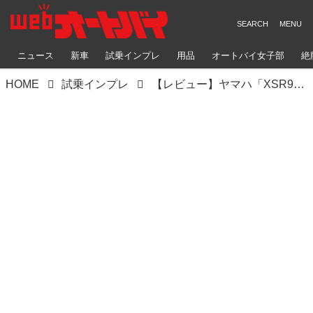
ニュース
新車
試乗インプレ
用品
オートバイ女子部
絶
HOME
試乗インプレ
【レビュー】ヤマハ「XSR900GP ABS」インプレ｜走りの本能を呼び覚ます現代に蘇るGPスピリット