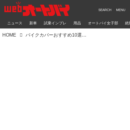
ニュース
新車
試乗インプレ
用品
オートバイ女子部
絶
HOME
バイクカバーおすすめ10選！ 選び方のコツも紹介