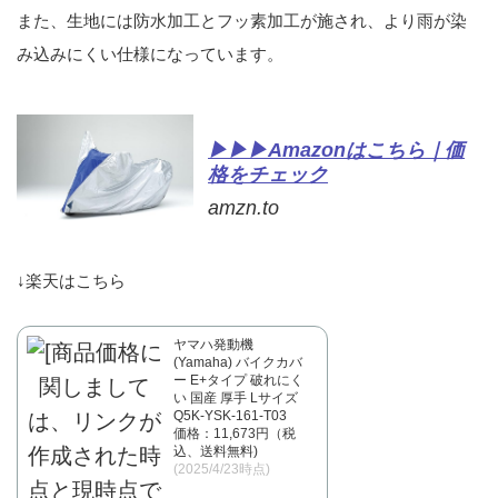
また、生地には防水加工とフッ素加工が施され、より雨が染
み込みにくい仕様になっています。
▶▶▶Amazonはこちら｜価
格をチェック
amzn.to
↓楽天はこちら
ヤマハ発動機
(Yamaha) バイクカバ
ー E+タイプ 破れにく
い 国産 厚手 Lサイズ
Q5K-YSK-161-T03
価格：11,673円（税
込、送料無料)
(2025/4/23時点)