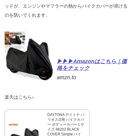
ッドが、エンジンやマフラーの熱からバイクカバーが溶ける
のを防いでくれます。
▶▶▶Amazonはこちら｜価
格をチェック
amzn.to
楽天はこちら↓
DAYTONA デイトナ バ
リオス/2用 バイクカバ
ー ボディーカバー Lサ
イズ 98202 BLACK
COVER Simple バイ