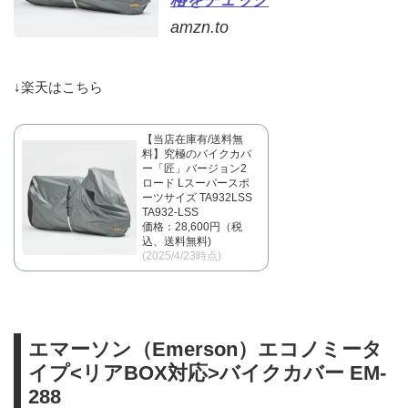
amzn.to
↓楽天はこちら
【当店在庫有/送料無
料】究極のバイクカバ
ー「匠」バージョン2
ロード Lスーパースポ
ーツサイズ TA932LSS
TA932-LSS
価格：28,600円（税
込、送料無料)
(2025/4/23時点)
エマーソン（Emerson）エコノミータ
イプ<リアBOX対応>バイクカバー EM-
288