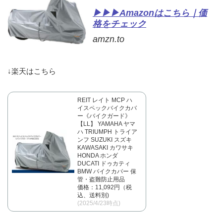
▶▶▶Amazonはこちら｜価
格をチェック
amzn.to
↓楽天はこちら
REIT レイト MCP ハ
イスペックバイクカバ
ー《バイクガード》
【LL】 YAMAHA ヤマ
ハ TRIUMPH トライア
ンフ SUZUKI スズキ
KAWASAKI カワサキ
HONDA ホンダ
DUCATI ドゥカティ
BMW バイクカバー 保
管・盗難防止用品
価格：11,092円（税
込、送料別)
(2025/4/23時点)