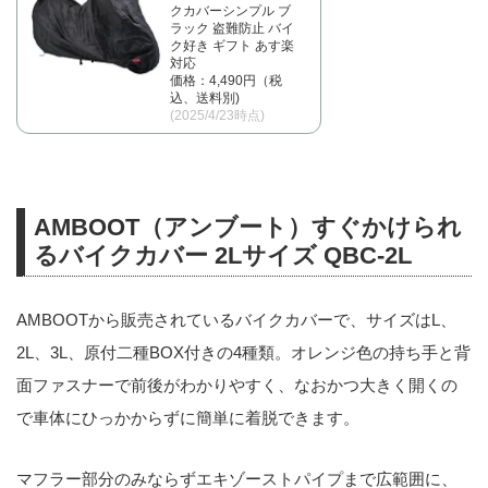
クカバーシンプル ブ
ラック 盗難防止 バイ
ク好き ギフト あす楽
対応
価格：4,490円（税
込、送料別)
(2025/4/23時点)
AMBOOT（アンブート）すぐかけられ
るバイクカバー 2Lサイズ QBC-2L
AMBOOTから販売されているバイクカバーで、サイズはL、
2L、3L、原付二種BOX付きの4種類。オレンジ色の持ち手と背
面ファスナーで前後がわかりやすく、なおかつ大きく開くの
で車体にひっかからずに簡単に着脱できます。
マフラー部分のみならずエキゾーストパイプまで広範囲に、