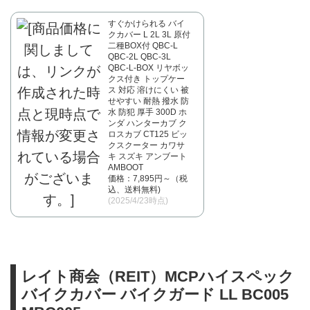
すぐかけられる バイ
クカバー L 2L 3L 原付
二種BOX付 QBC-L
QBC-2L QBC-3L
QBC-L-BOX リヤボッ
クス付き トップケー
ス 対応 溶けにくい 被
せやすい 耐熱 撥水 防
水 防犯 厚手 300D ホ
ンダ ハンターカブ ク
ロスカブ CT125 ビッ
クスクーター カワサ
キ スズキ アンブート
AMBOOT
価格：7,895円～（税
込、送料無料)
(2025/4/23時点)
レイト商会（REIT）MCPハイスペック
バイクカバー バイクガード LL BC005